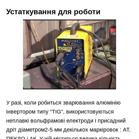
Устаткування для роботи
У разі, коли робиться зварювання алюмінію
інвертором типу “TIG”, використовуються
неплавкі вольфрамові електроди і присадний
дріт діаметром2-5 мм декількох маркіровок : АТ,
ПЕКЛО і АК. У ній міститься велика кількість