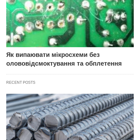
Як випаювати мікросхеми без
олововідсмоктування та обплетення
RECENT POSTS