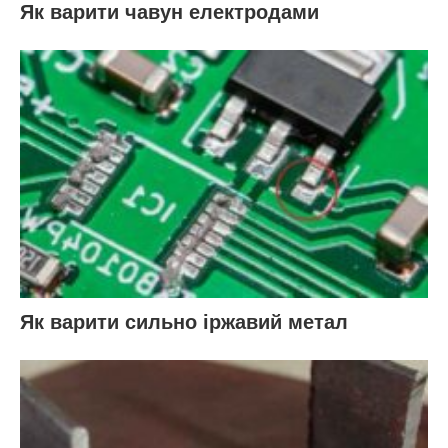
Як варити чавун електродами
Як варити сильно іржавий метал