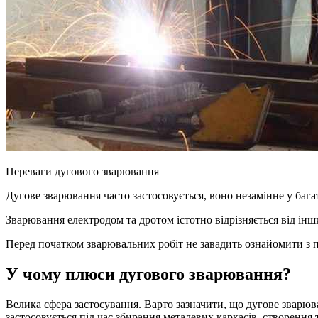
Переваги дугового зварювання
Дугове зварювання часто застосовується, воно незамінне у багат
Зварювання електродом та дротом істотно відрізняється від інш
Перед початком зварювальних робіт не завадить ознайомити з 
У чому плюси дугового зварювання?
Велика сфера застосування. Варто зазначити, що дугове зварюв
застосовується під час збирання металевих каркасів, створення