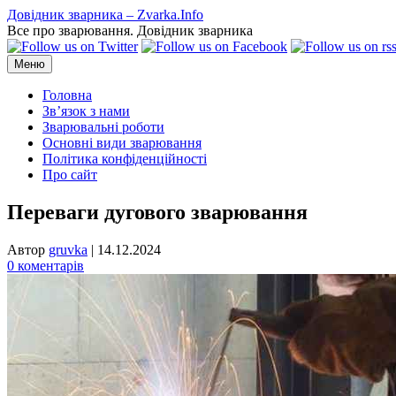
Перейти
Довідник зварника – Zvarka.Info
до
Все про зварювання. Довідник зварника
вмісту
Меню
Головна
Зв’язок з нами
Зварювальні роботи
Основні види зварювання
Політика конфіденційності
Про сайт
Переваги дугового зварювання
Автор
gruvka
|
14.12.2024
0 коментарів