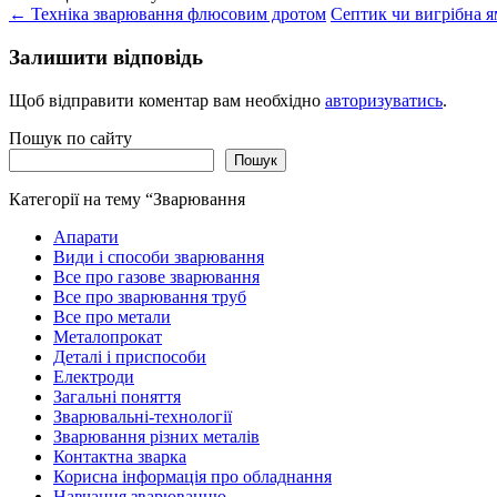
←
Техніка зварювання флюсовим дротом
Септик чи вигрібна 
Залишити відповідь
Щоб відправити коментар вам необхідно
авторизуватись
.
Пошук по сайту
Пошук
Категорії на тему “Зварювання
Апарати
Види і способи зварювання
Все про газове зварювання
Все про зварювання труб
Все про метали
Металопрокат
Деталі і приспособи
Електроди
Загальні поняття
Зварювальні-технології
Зварювання різних металів
Контактна зварка
Корисна інформація про обладнання
Навчання зварюванню