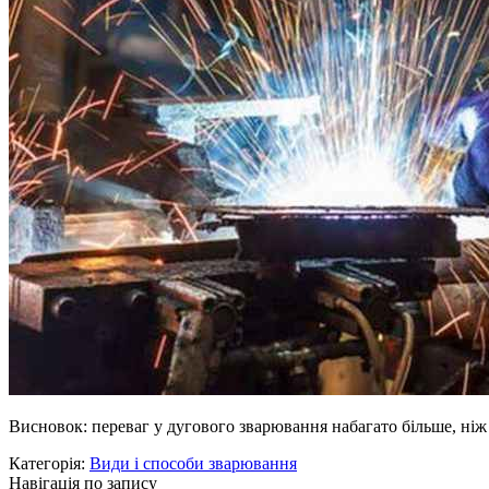
Висновок: переваг у дугового зварювання набагато більше, ніж 
Категорія:
Види і способи зварювання
Навігація по запису