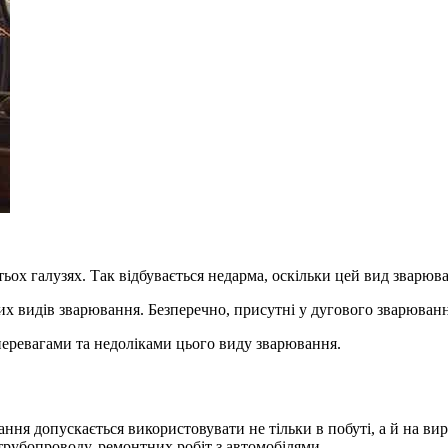
ьох галузях. Так відбувається недарма, оскільки цей вид зварюва
их видів зварювання. Безперечно, присутні у дугового зварюванн
перевагами та недоліками цього виду зварювання.
ання допускається використовувати не тільки в побуті, а й на ви
 трубопроводу, ремонтних робіт з автомобілями.