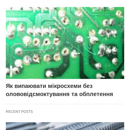
Як випаювати мікросхеми без
олововідсмоктування та обплетення
RECENT POSTS