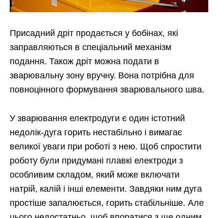
Присадний дріт продається у бобінах, які
заправляються в спеціальний механізм
подання. Також дріт можна подати в
зварювальну зону вручну. Вона потрібна для
повноцінного формування зварювального шва.
У зварювання електродуги є один істотний
недолік-дуга горить нестабільно і вимагає
великої уваги при роботі з нею. Щоб спростити
роботу були придумані плавкі електроди з
особливим складом, який може включати
натрій, калій і інші елементи. Завдяки ним дуга
простіше запалюється, горить стабільніше. Але
цього недостатньо, щоб впоратися з ще одним