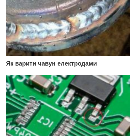
Як варити чавун електродами