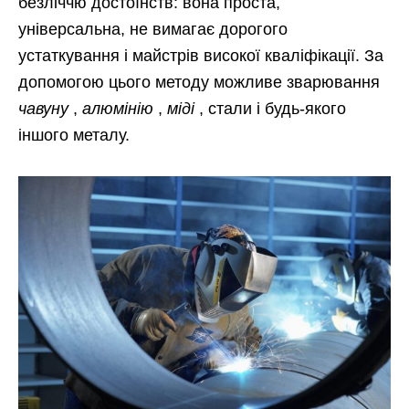
безліччю достоїнств: вона проста,
універсальна, не вимагає дорогого
устаткування і майстрів високої кваліфікації. За
допомогою цього методу можливе зварювання
чавуну
,
алюмінію
,
міді
, стали і будь-якого
іншого металу.