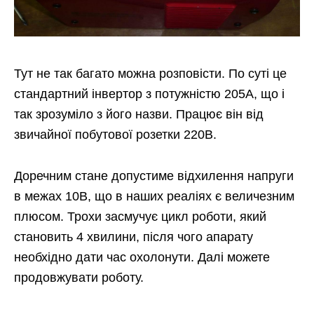
Тут не так багато можна розповісти. По суті це
стандартний інвертор з потужністю 205А, що і
так зрозуміло з його назви. Працює він від
звичайної побутової розетки 220В.
Доречним стане допустиме відхилення напруги
в межах 10В, що в наших реаліях є величезним
плюсом. Трохи засмучує цикл роботи, який
становить 4 хвилини, після чого апарату
необхідно дати час охолонути. Далі можете
продовжувати роботу.