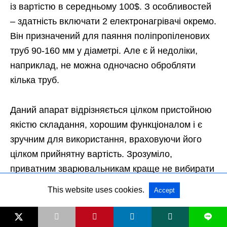
із вартістю в середньому 100$. З особливостей
– здатність включати 2 електронагрівачі окремо.
Він призначений для паяння поліпропіленових
труб 90-160 мм у діаметрі. Але є й недоліки,
наприклад, не можна одночасно обробляти
кілька труб.
Даний апарат відрізняється цілком пристойною
якістю складання, хорошим функціоналом і є
зручним для використання, враховуючи його
цілком прийнятну вартість. Зрозуміло,
приватним зварювальникам краще не вибирати
такий апарат, але якщо паяльник потрібен вам
This website uses cookies.
Accept
для виконання завдань по дому, то, безперечно,
можете розглянути цю модель.
L