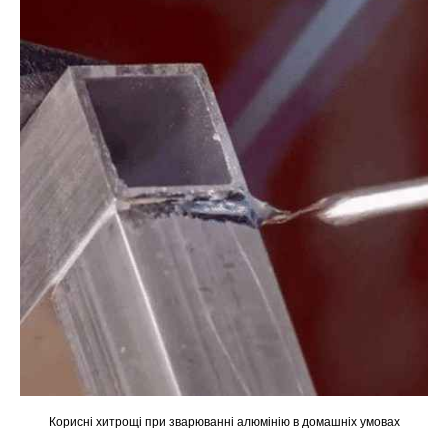
Корисні хитрощі при зварюванні алюмінію в домашніх умовах