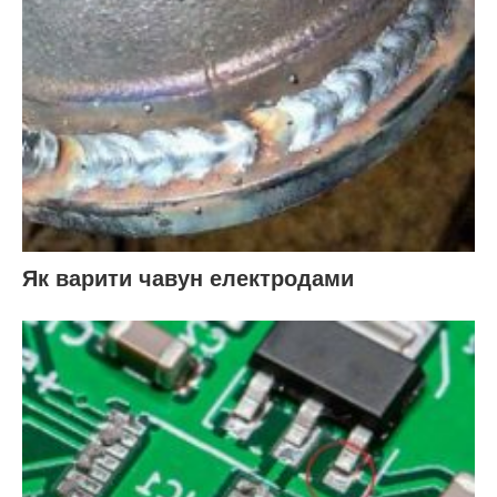
Як варити чавун електродами