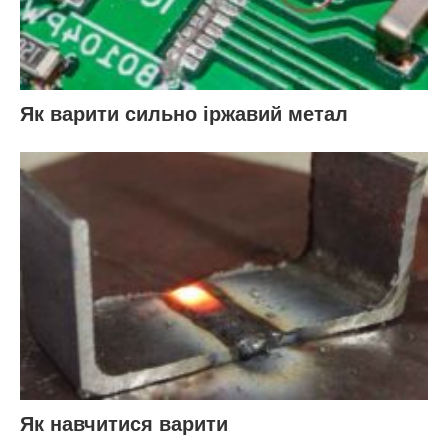
Як варити сильно іржавий метал
Як навчитися варити