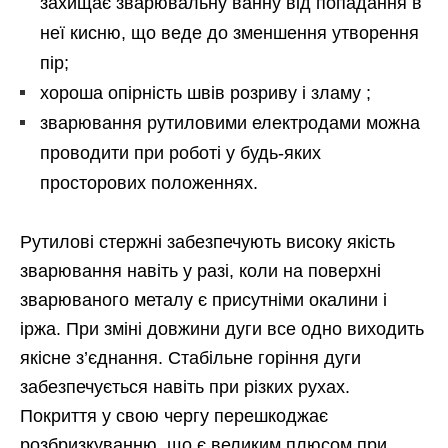
захищає зварювальну ванну від попадання в
неї кисню, що веде до зменшення утворення
пір;
хороша опірність швів розриву і зламу ;
зварювання рутиловими електродами можна
проводити при роботі у будь-яких
просторових положеннях.
Рутилові стержні забезпечують високу якість
зварювання навіть у разі, коли на поверхні
зварюваного металу є присутніми окалини і
іржа. При зміні довжини дуги все одно виходить
якісне з’єднання. Стабільне горіння дуги
забезпечується навіть при різких рухах.
Покриття у свою чергу перешкоджає
розбризкуванню, що є великим плюсом при