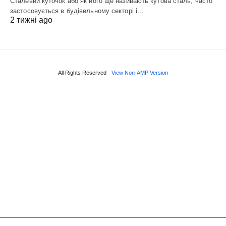
Сталевий куточок або як його ще називають кутова сталь, часто
застосовується в будівельному секторі і…
2 тижні ago
All Rights Reserved
View Non-AMP Version