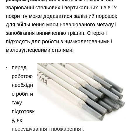
зварюванні стельових і вертикальних швів. У
покриття може додаватися залізний порошок
для збільшення маси наварюваного металу і
запобігання виникненню тріщин. Стержні
підходять для роботи з низьколегованими і
маловуглецевими сталями.
перед
роботою
необхідн
о робити
таку
підготовк
у, як
просушування і прожарення
;