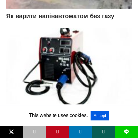
Як варити напівавтоматом без газу
Принцип роботи напівавтоматичного
This website uses cookies.
Accept
зварювання – просте пояснення для
новачків
L