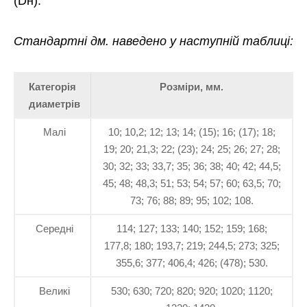
(Dн).
Стандартні дм. наведено у наступній таблиці:
Категорія
Розміри, мм.
диаметрів
Малі
10; 10,2; 12; 13; 14; (15); 16; (17); 18;
19; 20; 21,3; 22; (23); 24; 25; 26; 27; 28;
30; 32; 33; 33,7; 35; 36; 38; 40; 42; 44,5;
45; 48; 48,3; 51; 53; 54; 57; 60; 63,5; 70;
73; 76; 88; 89; 95; 102; 108.
Середні
114; 127; 133; 140; 152; 159; 168;
177,8; 180; 193,7; 219; 244,5; 273; 325;
355,6; 377; 406,4; 426; (478); 530.
Великі
530; 630; 720; 820; 920; 1020; 1120;