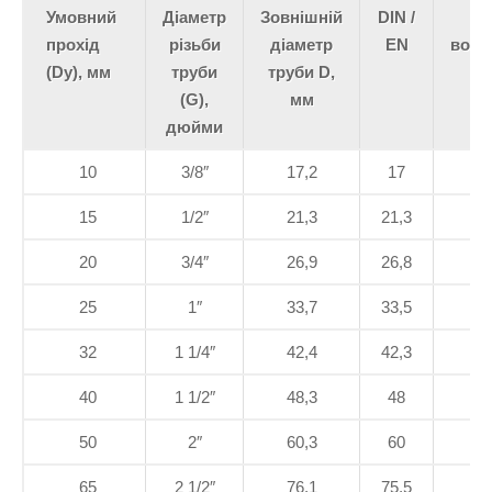
Умовний
Діаметр
Зовнішній
DIN /
прохід
різьби
діаметр
EN
водо
(Dy), мм
труби
труби D,
(G),
мм
дюйми
10
3/8″
17,2
17
15
1/2″
21,3
21,3
20
3/4″
26,9
26,8
25
1″
33,7
33,5
32
1 1/4″
42,4
42,3
40
1 1/2″
48,3
48
50
2″
60,3
60
65
2 1/2″
76,1
75,5