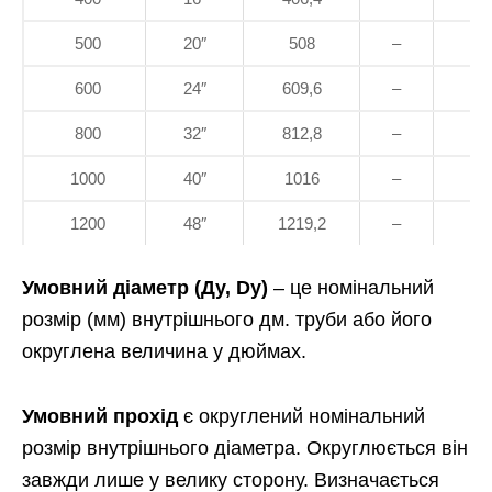
500
20″
508
–
600
24″
609,6
–
800
32″
812,8
–
1000
40″
1016
–
1200
48″
1219,2
–
Умовний діаметр (Ду, Dy)
– це номінальний
розмір (мм) внутрішнього дм. труби або його
округлена величина у дюймах.
Умовний прохід
є округлений номінальний
розмір внутрішнього діаметра. Округлюється він
завжди лише у велику сторону. Визначається