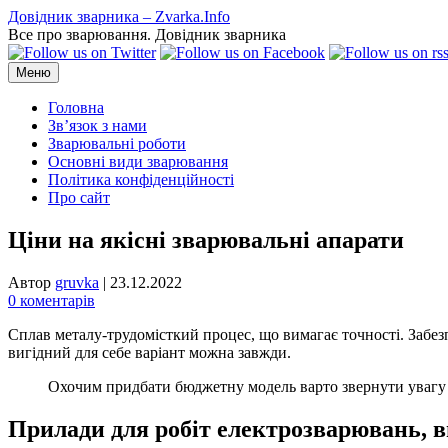
Перейти
Довідник зварника – Zvarka.Info
до
Все про зварювання. Довідник зварника
вмісту
Меню
Головна
Зв’язок з нами
Зварювальні роботи
Основні види зварювання
Політика конфіденційності
Про сайт
Ціни на якісні зварювальні апарати
Автор
gruvka
|
23.12.2022
0 коментарів
Сплав металу-трудомісткий процес, що вимагає точності. Забез
вигідний для себе варіант можна завжди.
Охочим придбати бюджетну модель варто звернути увагу н
Прилади для робіт електрозварювань, 