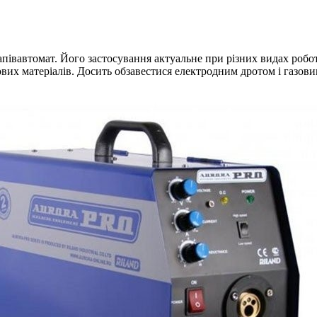
півавтомат. Його застосування актуальне при різних видах роб
ткових матеріалів. Досить обзавестися електродним дротом і газ