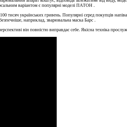
варювальний апарат коштує, відповідь залежатиме від виду, моде
рсальним варіантом є популярні моделі ПАТОН .
-100 тисяч українських гривень. Популярні серед покупців напів
 безпечніше, наприклад, зварювальна маска Барс .
ерспективі він повністю виправдає себе. Якісна техніка прослу