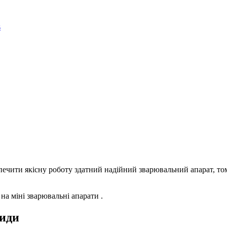
печити якісну роботу здатний надійний зварювальний апарат, то
а міні зварювальні апарати .
види