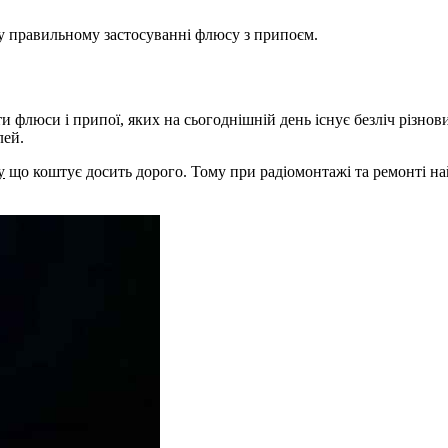
є у правильному застосуванні флюсу з припоєм.
и флюси і припої, яких на сьогоднішній день існує безліч різно
лей.
у
що коштує досить дорого. Тому при радіомонтажі та ремонті на