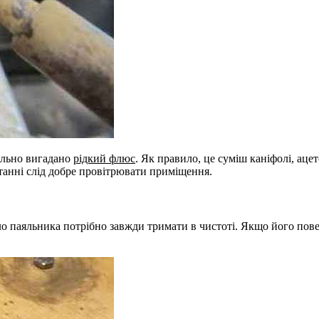
іально вигадано
рідкий флюс
. Як правило, це суміш каніфолі, ац
танні слід добре провітрювати приміщення.
ало паяльника потрібно завжди тримати в чистоті. Якщо його пов