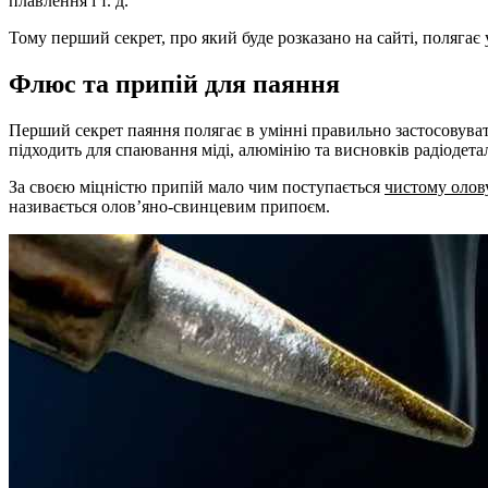
плавлення і т. д.
Тому перший секрет, про який буде розказано на сайті, поляга
Флюс та припій для паяння
Перший секрет паяння полягає в умінні правильно застосовуват
підходить для спаювання міді, алюмінію та висновків радіодета
За своєю міцністю припій мало чим поступається
чистому олов
називається олов’яно-свинцевим припоєм.