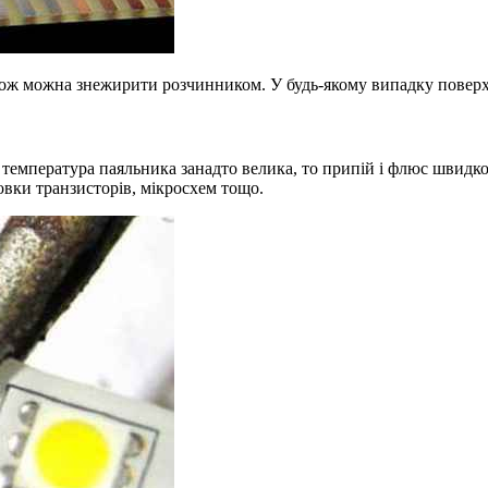
також можна знежирити розчинником. У будь-якому випадку повер
емпература паяльника занадто велика, то припій і флюс швидко 
овки транзисторів, мікросхем тощо.