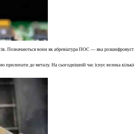
сів. Позначаються вони як абревіатура ПОС — яка розшифровуєт
 прилипати до металу. На сьогоднішній час існує велика кількіс