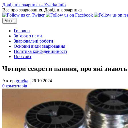
Перейти
Довідник зварника – Zvarka.Info
до
Все про зварювання. Довідник зварника
вмісту
Меню
Головна
Зв’язок з нами
Зварювальні роботи
Основні види зварювання
Політика конфіденційності
Про сайт
Чотири секрети паяння, про які знають 
Автор
gruvka
|
26.10.2024
0 коментарів