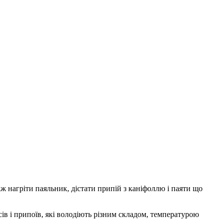
 нагріти паяльник, дістати припій з каніфоллю і паяти що
ів і припоїв, які володіють різним складом, температурою