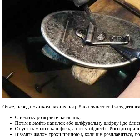
Отже, перед початком паяння потрібно почистити і
залудити ж
Спочатку розігрійте паяльник;
Потім візьміть напилок або шліфувальну шкірку і до блиск
Опустіть жало в каніфоль, а потім піднесіть його до прип
Візьміть жалом трохи припою і, коли він розплавиться, 