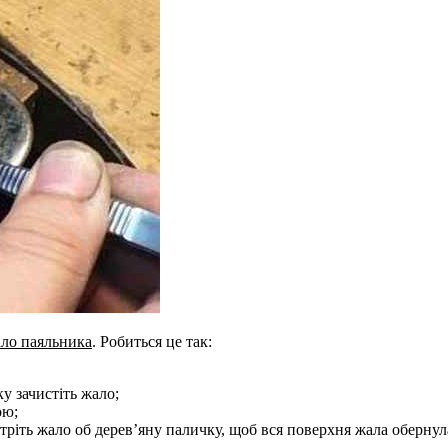
ало паяльника
. Робиться це так:
у зачистіть жало;
ою;
потріть жало об дерев’яну паличку, щоб вся поверхня жала обер