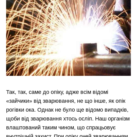
Так, так, саме до опіку, адже всім відомі
«зайчики» від зварювання, не що інше, як опік
рогівки ока. Однак не було ще відомо випадків,
щоби від зварювання хтось осліп. Наш організм
влаштований таким чином, що спрацьовує
внутрішній захист. При опіку очей зварюванням