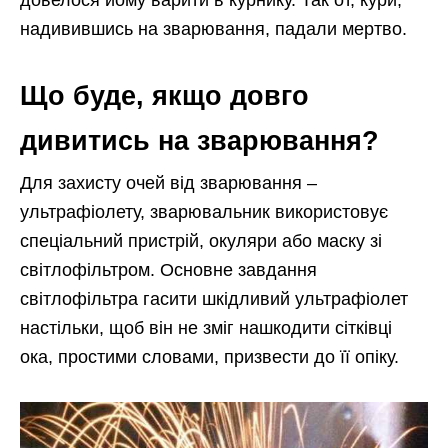
довелося йому варити в курнику. Так от, кури,
надивившись на зварювання, падали мертво.
Що буде, якщо довго
дивитись на зварювання?
Для захисту очей від зварювання –
ультрафіолету, зварювальник використовує
спеціальний пристрій, окуляри або маску зі
світлофільтром. Основне завдання
світлофільтра гасити шкідливий ультрафіолет
настільки, щоб він не зміг нашкодити сітківці
ока, простими словами, призвести до її опіку.