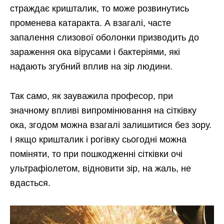
страждає кришталик, то може розвинутись
променева катаракта. А взагалі, часте
запалення слизової оболонки призводить до
зараження ока вірусами і бактеріями, які
надають згубний вплив на зір людини.
Так само, як зауважила професор, при
значному впливі випромінювання на сітківку
ока, згодом можна взагалі залишитися без зору.
І якщо кришталик і рогівку сьогодні можна
поміняти, то при пошкодженні сітківки очі
ультрафіолетом, відновити зір, на жаль, не
вдасться.