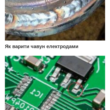
Як варити чавун електродами