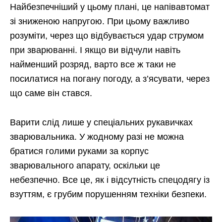
Найбезпечніший у цьому плані, це напівавтомат
зі зниженою напругою. При цьому важливо
розуміти, через що відбувається удар струмом
при зварюванні. І якщо ви відчули навіть
найменший розряд, варто все ж таки не
посилатися на погану погоду, а з’ясувати, через
що саме він стався.
Варити слід лише у спеціальних рукавичках
зварювальника. У жодному разі не можна
братися голими руками за корпус
зварювального апарату, оскільки це
небезпечно. Все це, як і відсутність спецодягу із
взуттям, є грубим порушенням техніки безпеки.