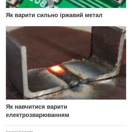
Як варити сильно іржавий метал
Як навчитися варити
електрозварюванням