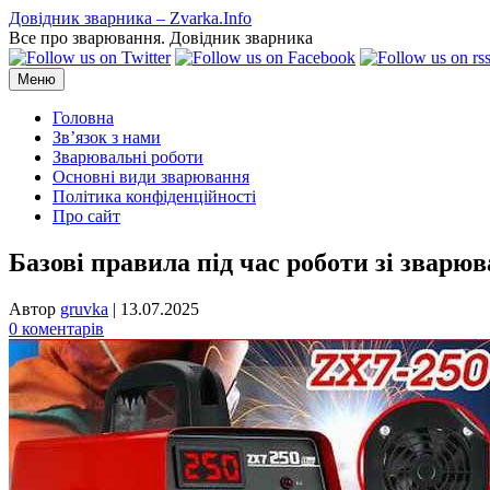
Перейти
Довідник зварника – Zvarka.Info
до
Все про зварювання. Довідник зварника
вмісту
Меню
Головна
Зв’язок з нами
Зварювальні роботи
Основні види зварювання
Політика конфіденційності
Про сайт
Базові правила під час роботи зі зварю
Автор
gruvka
|
13.07.2025
0 коментарів