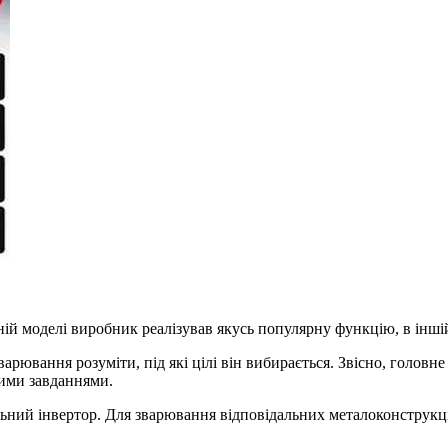
ній моделі виробник реалізував якусь популярну функцію, в інші
арювання розуміти, під які цілі він вибирається. Звісно, голов
ними завданнями.
льний інвертор. Для зварювання відповідальних металоконструкці