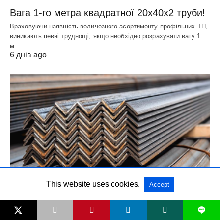
Вага 1-го метра квадратної 20х40х2 труби!
Враховуючи наявність величезного асортименту профільних ТП,
виникають певні труднощі, якщо необхідно розрахувати вагу 1
м…
6 днів ago
This website uses cookies.
Accept
МЕТАЛОПРОКАТ
L
Вага 1 метра куточка 63х63х5