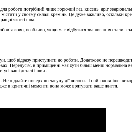
для роботи потрібний лише горючий газ, кисень, дріт зварювальн
 містити у своєму складі кремінь. Це дуже важливо, оскільки кр
ращої якості шва.
ов’язково, особливо, якщо має відбутися зварювання стали з чаву
н, щоб відразу приступити до роботи. Додатково не перешкодить
ах. Передусім, в приміщенні має бути більш-менш нормальна вент
 усі ваші деталі і шви .
е піддайте поверхню чавуну дії вологи. І найголовніше: викорис
 адже в критичні моменти вона може врятувати ваше життя.