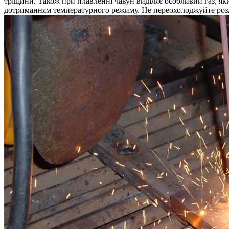
тріщини. Також при плавленні чавун виділяє особливий газ, я
дотриманням температурного режиму. Не переохолоджуйте розж