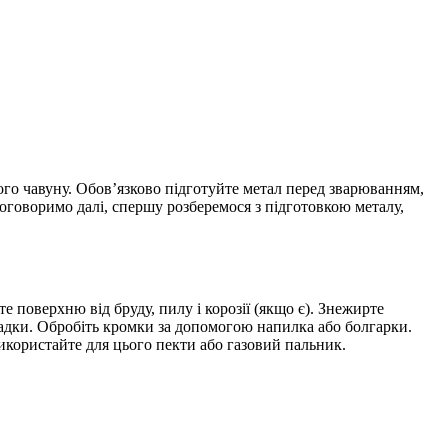
ого чавуну. Обов’язково підготуйте метал перед зварюванням,
оговоримо далі, спершу розберемося з підготовкою металу,
 поверхню від бруду, пилу і корозії (якщо є). Знежирте
кладки. Обробіть кромки за допомогою напилка або болгарки.
икористайте для цього пекти або газовий пальник.