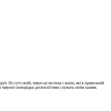
. По суті своїй, чавун-це вуглець і залізо, які в правильній
і чавунні сковорідки десятиліттями служать своїм хазяям.