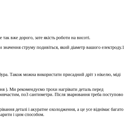
к вже дорого, зате якість роботи на висоті.
 значення струму подивіться, який діаметр вашого електроду.1
ура. Також можна використати присадний дріт з нікелю, міді
ня ). Ми рекомендуємо трохи нагрівати деталь перед
ривчастим, по3 сантиметри. Після зварювання треба поступово
івання деталі і акуратне охолодження, а це усе віднімає багато
варити і цим способом.