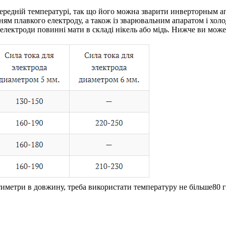
ередній температурі, так що його можна зварити инверторным апа
нням плавкого електроду, а також із зварювальним апаратом і хо
і електроди повинні мати в складі нікель або мідь. Нижче ви м
тиметри в довжину, треба використати температуру не більше80 гр