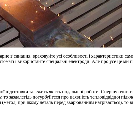
рне з’єднання, враховуйте усі особливості і характеристики сам
маті і використайте спеціальні електроди. Але про усе це ми п
ї підготовки залежить якість подальшої роботи. Спершу очистите
, то заздалегідь потурбуйтеся про наявність тепловідвідної під
метод, при якому деталь перед зварюванням нагрівається), то в