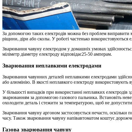
За допомогою таких електродів можна без проблем виправити 
ріщини, діри або сколы. У роботі частенько використовуються
Зварювання чавуну електродом у домашніх умовах здійснюється 
міліметр діаметру електроду відповідає25-50 амперам.
Зварювання неплавкими електродами
Зварювання чавунних деталей неплавкими електродами здійснює
або алюмінію. В якості неплавкого електроду використовують ву
У більшості випадків при використанні неплавких електродів з
зварюванням за допомогою газового пальника. Встановіть неве
охолодити деталь і стежити за температурою, щоб не допустит
Зварювання чавуну аргоном застосовується нечасто, оскільки пот
часу. Також зварювання чавуну напівавтоматом коштує дорожче 
Газова зварювання чавуну