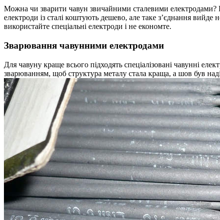
Можна чи зварити чавун звичайними сталевими електродами? Ви
електроди із сталі коштують дешево, але таке з’єднання вийде 
використайте спеціальні електроди і не економте.
Зварювання чавунними електродами
Для чавуну краще всього підходять спеціалізовані чавунні елек
зварюванням, щоб структура металу стала краща, а шов був над