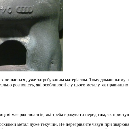
 і залишається дуже затребуваним матеріалом. Тому домашньому 
тально розповість, які особливості є у цього металу, як правильн
ві має ряд нюансів, які треба врахувати перед тим, як приступит
кільки метал дуже текучий. Не перегрівайте чавун при зварюван