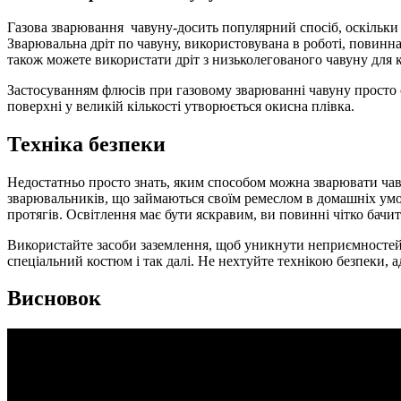
Газова зварювання чавуну-досить популярний спосіб, оскільки 
Зварювальна дріт по чавуну, використовувана в роботі, повинна
також можете використати дріт з низьколегованого чавуну для к
Застосуванням флюсів при газовому зварюванні чавуну просто об
поверхні у великій кількості утворюється окисна плівка.
Техніка безпеки
Недостатньо просто знать, яким способом можна зварювати чаву
зварювальників, що займаються своїм ремеслом в домашніх умов
протягів. Освітлення має бути яскравим, ви повинні чітко бачити
Використайте засоби заземлення, щоб уникнути неприємностей. Н
спеціальний костюм і так далі. Не нехтуйте технікою безпеки,
Висновок