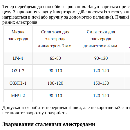
Тепер перейдемо до способів зварювання. Чавун вариться при с
цеху. Зварювання чавуну інвертором здійснюється із застосува
нагрівається в печі або вручну за допомогою пальника). Плавк
різних електродів.
Допускається робити переривчасті шви, але не коротше за3 сан
встановите зворотну полярність .
Зварювання сталевими електродами