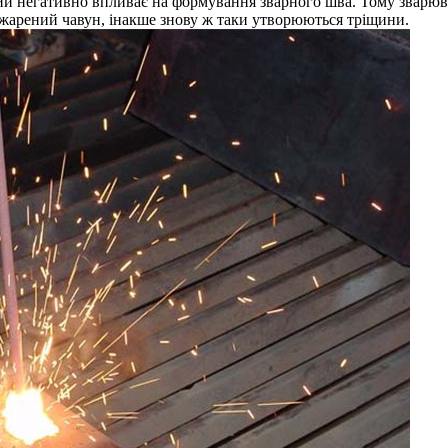
кий негативно впливає на формування зварного шва. Тому зварю
арений чавун, інакше знову ж таки утворюються тріщини.