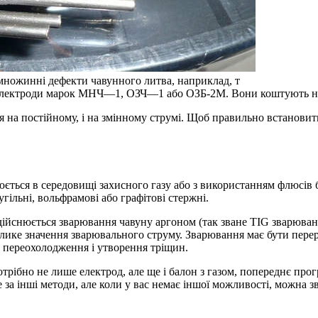
множинні дефекти чавунного литва, наприклад, т
 електроди марок МНЧ—1, ОЗЧ—1 або ОЗБ-2М. Вони коштують не та
на постійному, і на змінному струмі. Щоб правильно встановити
ться в середовищі захисного газу або з використанням флюсів б
гільні, вольфрамові або графітові стержні.
дійснюється зварювання чавуну аргоном (так зване TIG зварюван
лике значення зварювального струму. Зварювання має бути пере
и переохолодження і утворення тріщин.
рібно не лише електрод, але ще і балон з газом, попереднє прогр
за інші методи, але коли у вас немає іншої можливості, можна з