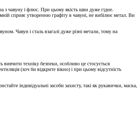
а з чавуну і флюс. При цьому якість шви дуже гідне.
емній сприяє утворенню графіту в чавуні, не вибілює метал. Ви
ном. Чавун і сталь взагалі дуже різні метали, тому на
 вивчити техніку безпеки, особливо це стосується
иляція (хоч би відкрите вікно) і при цьому відсутність
тайте індивідуальні засоби захисту, такі як рукавички, маска,