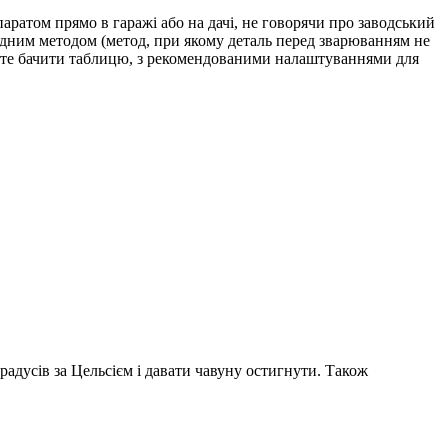
ратом прямо в гаражі або на дачі, не говорячи про заводський
лодним методом (метод, при якому деталь перед зварюванням не
ожете бачити таблицю, з рекомендованими налаштуваннями для
адусів за Цельсієм і давати чавуну остигнути. Також