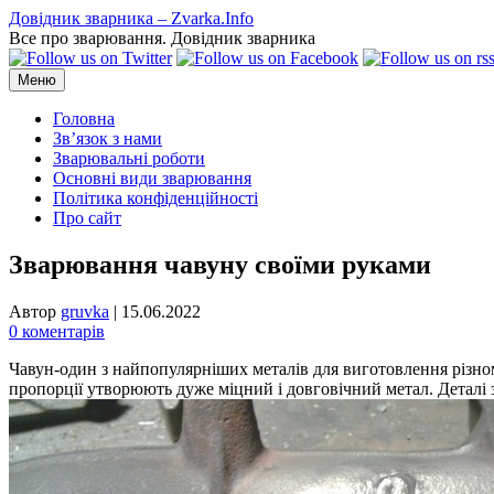
Перейти
Довідник зварника – Zvarka.Info
до
Все про зварювання. Довідник зварника
вмісту
Меню
Головна
Зв’язок з нами
Зварювальні роботи
Основні види зварювання
Політика конфіденційності
Про сайт
Зварювання чавуну своїми руками
Автор
gruvka
|
15.06.2022
0 коментарів
Чавун-один з найпопулярніших металів для виготовлення різноман
пропорції утворюють дуже міцний і довговічний метал. Деталі з 