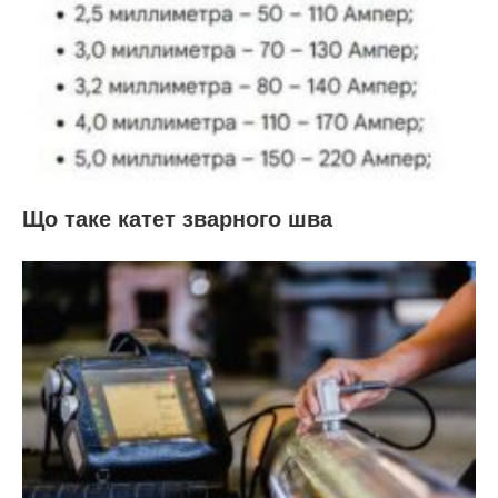
Що таке катет зварного шва