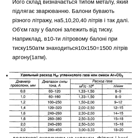
Його склад визначається типом металу, який
підлягає зварюванню. Балони бувають
різного літражу, на5,10,20,40 літрів і так далі.
Об’єм газу у балоні залежить від тиску.
Наприклад, в10-ти літровому балоні при
тиску150атм знаходиться10х150=1500 літрів
аргону(1атм).