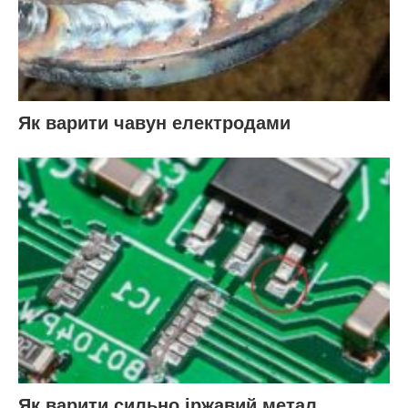
Як варити чавун електродами
Як варити сильно іржавий метал