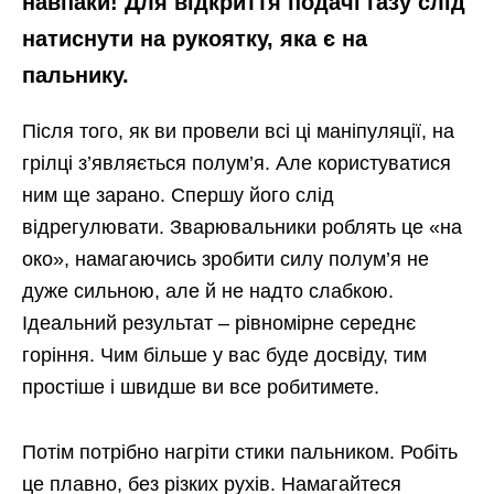
навпаки! Для відкриття подачі газу слід
натиснути на рукоятку, яка є на
пальнику.
Після того, як ви провели всі ці маніпуляції, на
грілці з’являється полум’я. Але користуватися
ним ще зарано. Спершу його слід
відрегулювати. Зварювальники роблять це «на
око», намагаючись зробити силу полум’я не
дуже сильною, але й не надто слабкою.
Ідеальний результат – рівномірне середнє
горіння. Чим більше у вас буде досвіду, тим
простіше і швидше ви все робитимете.
Потім потрібно нагріти стики пальником. Робіть
це плавно, без різких рухів. Намагайтеся