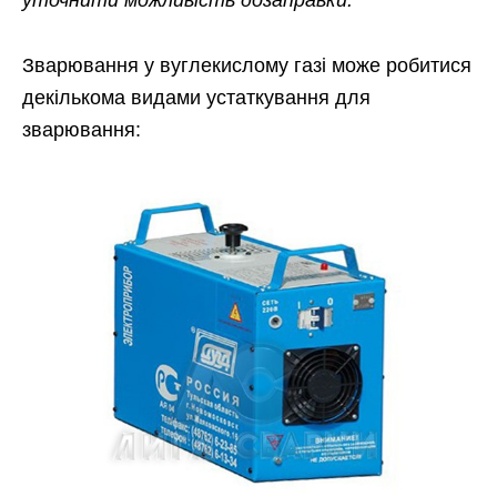
Зварювання у вуглекислому газі може робитися
декількома видами устаткування для
зварювання: