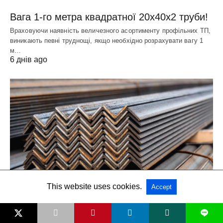
Вага 1-го метра квадратної 20х40х2 труби!
Враховуючи наявність величезного асортименту профільних ТП,
виникають певні труднощі, якщо необхідно розрахувати вагу 1
м…
6 днів ago
This website uses cookies.
Accept
МЕТАЛОПРОКАТ
L
Вага 1 метра куточка 63х63х5