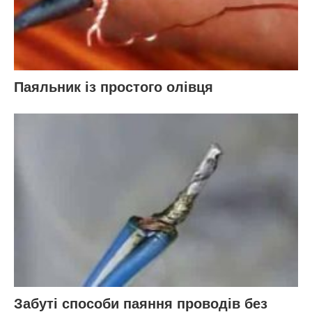
Паяльник із простого олівця
Забуті способи паяння проводів без