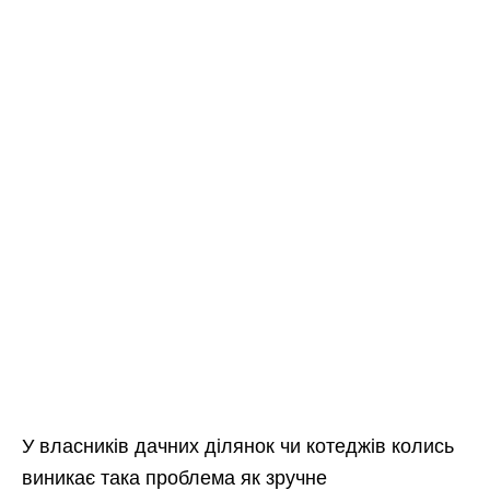
У власників дачних ділянок чи котеджів колись
виникає така проблема як зручне