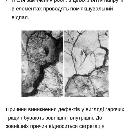
Після закінчення робіт, в цілях зняття напруги
в елементах проводять пом’якшувальний
відпал.
Причини виникнення дефектів у вигляді гарячих
тріщин бувають зовнішні і внутрішні. До
зовнішніх причин відноситься сегрегація