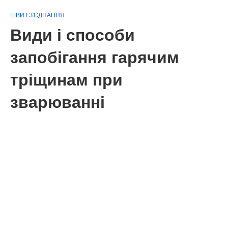
ШВИ І З'ЄДНАННЯ
Види і способи
запобігання гарячим
тріщинам при
зварюванні