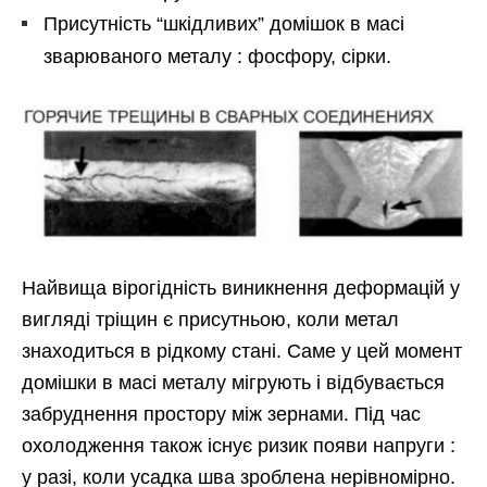
Присутність “шкідливих” домішок в масі
зварюваного металу : фосфору, сірки.
Найвища вірогідність виникнення деформацій у
вигляді тріщин є присутньою, коли метал
знаходиться в рідкому стані. Саме у цей момент
домішки в масі металу мігрують і відбувається
забруднення простору між зернами. Під час
охолодження також існує ризик появи напруги :
у разі, коли усадка шва зроблена нерівномірно.