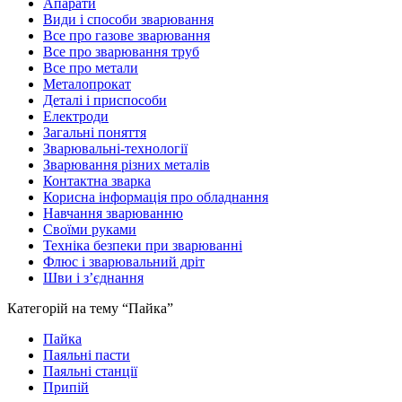
Апарати
Види і способи зварювання
Все про газове зварювання
Все про зварювання труб
Все про метали
Металопрокат
Деталі і приспособи
Електроди
Загальні поняття
Зварювальні-технології
Зварювання різних металів
Контактна зварка
Корисна інформація про обладнання
Навчання зварюванню
Своїми руками
Техніка безпеки при зварюванні
Флюс і зварювальний дріт
Шви і з’єднання
Категорій на тему “Пайка”
Пайка
Паяльні пасти
Паяльні станції
Припій