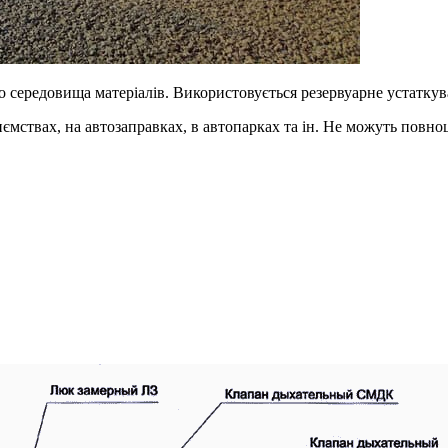
о середовища матеріалів. Використовується резервуарне устатку
ємствах, на автозаправках, в автопарках та ін. Не можуть повноц