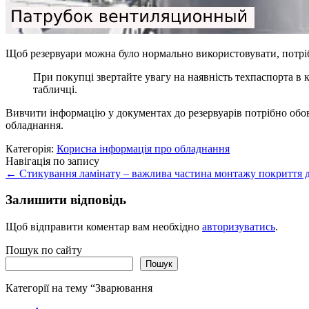
Щоб резервуари можна було нормально використовувати, потріб
При покупці звертайте увагу на наявність техпаспорта в 
табличці.
Вивчити інформацію у документах до резервуарів потрібно обов
обладнання.
Категорія:
Корисна інформація про обладнання
Навігація по запису
←
Стикування ламінату – важлива частина монтажу покриття для
Залишити відповідь
Щоб відправити коментар вам необхідно
авторизуватись
.
Пошук по сайту
Пошук
Категорії на тему “Зварювання