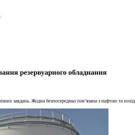
вання резервуарного обладнання
зних завдань. Жодна безпосередньо пов’язана з нафтою та похідн