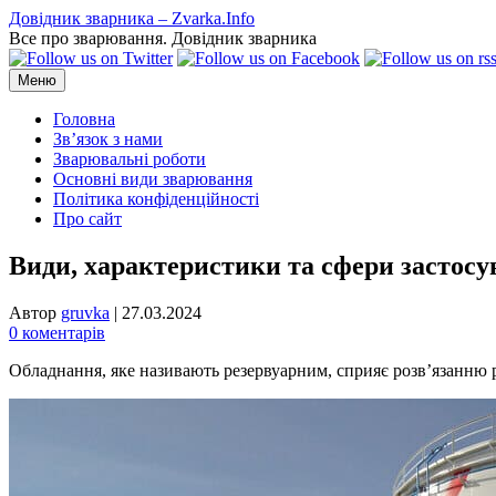
Перейти
Довідник зварника – Zvarka.Info
до
Все про зварювання. Довідник зварника
вмісту
Меню
Головна
Зв’язок з нами
Зварювальні роботи
Основні види зварювання
Політика конфіденційності
Про сайт
Види, характеристики та сфери застосу
Автор
gruvka
|
27.03.2024
0 коментарів
Обладнання, яке називають резервуарним, сприяє розв’язанню рі