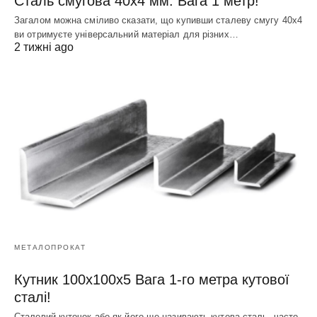
Сталь смугова 40х4 мм. Вага 1 метр!
Загалом можна сміливо сказати, що купивши сталеву смугу 40х4
ви отримуєте універсальний матеріал для різних…
2 тижні ago
МЕТАЛОПРОКАТ
Кутник 100х100х5 Вага 1-го метра кутової
сталі!
Сталевий куточок або як його ще називають кутова сталь, часто