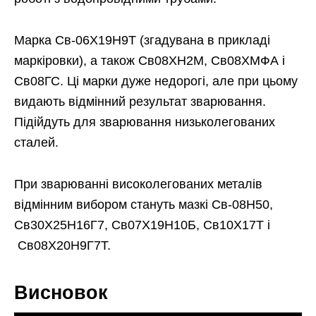
Марка Св-06Х19Н9Т (згадувана в прикладі
маркіровки), а також Св08ХН2М, Св08ХМФА і
Св08ГС. Ці марки дуже недорогі, але при цьому
видають відмінний результат зварювання.
Підійдуть для зварювання низьколегованих
сталей.
При зварюванні високолегованих металів
відмінним вибором стануть мазкі Св-08Н50,
Св30Х25Н16Г7, Св07Х19Н10Б, Св10Х17Т і
Св08Х20Н9Г7Т.
Висновок