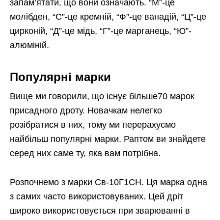
запам’ятати, що вони означають. “М”-це
молібден, “С”-це кремній, “Ф”-це ванадій, “Ц”-це
цирконій, “Д”-це мідь, “Г”-це марганець, “Ю”-
алюміній.
Популярні марки
Вище ми говорили, що існує більше70 марок
присадного дроту. Новачкам нелегко
розібратися в них, тому ми перерахуємо
найбільш популярні марки. Раптом ви знайдете
серед них саме ту, яка вам потрібна.
Розпочнемо з марки Св-10Г1СН. Ця марка одна
з самих часто використовуваних. Цей дріт
широко використовується при зварюванні в