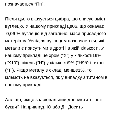
позначається “Пп”.
Після цього вказується цифра, що описує вміст
вуглецю. У нашому прикладі це06, що означає
0,06 % вуглецю від загальної маси присадного
матеріалу. Услід за вуглецем позначається, які
метали є присутніми в дроті і в якій кількості. У
нашому прикладі це хром (“Х”) у кількості19%
(“Х19”), нікель (“Н”) у кількості9% (“Н9″0 і титан
(“Т”). Якщо металу в складі менше1%, то
кількість не вказується, як у випадку з титаном в
нашому прикладі.
Але що, якщо зварювальний дріт містить інші
букви? Наприклад, Ю або Д. Досить