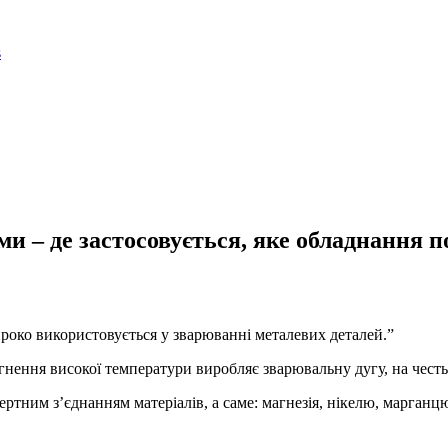
и – де застосовується, яке обладнання п
ироко використовується у зварюванні металевих деталей.”
сягнення високої температури виробляє зварювальну дугу, на чест
ртним з’єднанням матеріалів, а саме: магнезія, нікелю, марганцю,