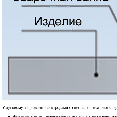
У дуговому зварюванні електродами є спеціальна технологія, д
Чіркання, в якому зварювальник проводить межу електрод