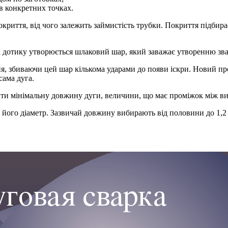
в конкретних точках.
криття, від чого залежить займистість трубки. Покриття підбира
ці дотику утворюється шлаковий шар, який заважає утворенню зв
я, збиваючи цей шар кількома ударами до появи іскри. Новий пр
сама дуга.
ти мінімальну довжину дуги, величини, що має проміжок між вир
його діаметр. Зазвичай довжину вибирають від половини до 1,2 