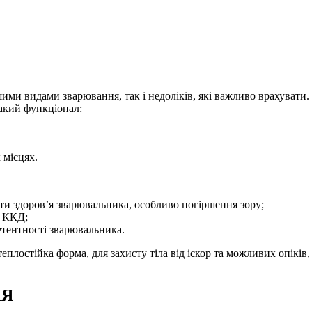
ими видами зварювання, так і недоліків, які важливо врахувати.
такий функціонал:
 місцях.
ти здоров’я зварювальника, особливо погіршення зору;
й ККД;
етентності зварювальника.
еплостійка форма, для захисту тіла від іскор та можливих опіків
НЯ