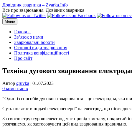
Перейти
Довідник зварника – Zvarka.Info
до
Все про зварювання. Довідник зварника
вмісту
Меню
Головна
Зв’язок з нами
Зварювальні роботи
Основні види зварювання
Політика конфіденційності
Про сайт
Техніка дугового зварювання електродам
Автор
gruvka
|
01.07.2023
0 коментарів
“Один із способів дугового зварювання – це електродна, яка ш
Суть полягає в подачі електроенергії на електрод, що після до
За своєю структурою електрод має провід з металу, покритий іне
розглянемо, як застосовувати цей вид зварювання правильно.