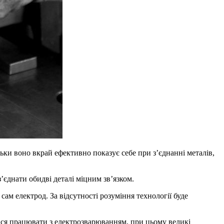
ки воно вкрай ефективно показує себе при з’єднанні металів,
єднати обидві деталі міцним зв’язком.
ам електрод. За відсутності розуміння технології буде
тися працювати з електрозварюванням, при цьому великі