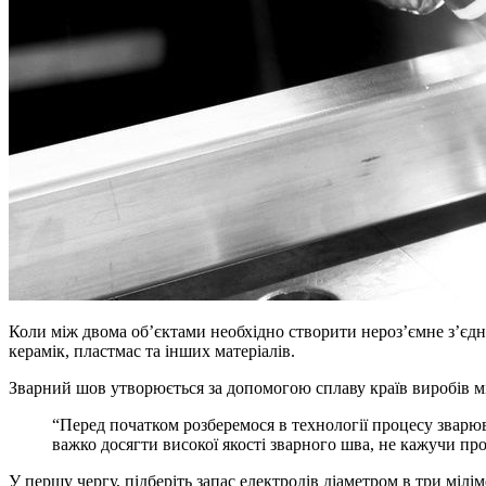
Коли між двома об’єктами необхідно створити нероз’ємне з’єдн
керамік, пластмас та інших матеріалів.
Зварний шов утворюється за допомогою сплаву країв виробів мі
“Перед початком розберемося в технології процесу зварюв
важко досягти високої якості зварного шва, не кажучи пр
У першу чергу, підберіть запас електродів діаметром в три мі