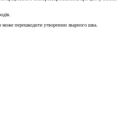
одів.
 що може перешкодити утворенню зварного шва.