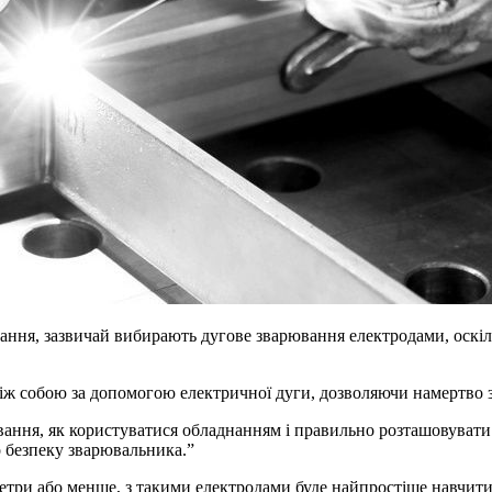
ання, зазвичай вибирають дугове зварювання електродами, оскіль
ж собою за допомогою електричної дуги, дозволяючи намертво з’
ання, як користуватися обладнанням і правильно розташовувати с
о безпеку зварювальника.”
ліметри або менше, з такими електродами буде найпростіше навчи