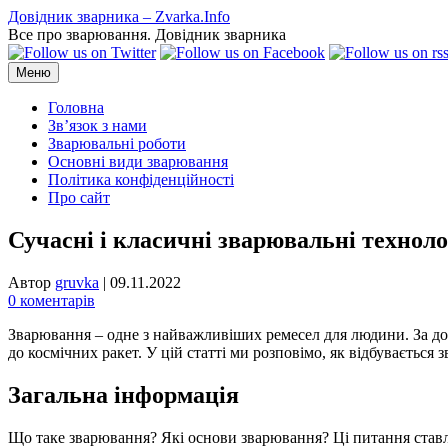
Перейти
Довідник зварника – Zvarka.Info
до
Все про зварювання. Довідник зварника
вмісту
Меню
Головна
Зв’язок з нами
Зварювальні роботи
Основні види зварювання
Політика конфіденційності
Про сайт
Сучасні і класичні зварювальні техноло
Автор
gruvka
|
09.11.2022
0 коментарів
Зварювання – одне з найважливіших ремесел для людини. За д
до космічних ракет. У цій статті ми розповімо, як відбувається
Загальна інформація
Що таке зварювання?
Які основи зварювання? Ці питання ставлю