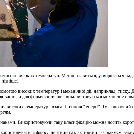
помогою високих температур. Метал плавиться, утворюється надій
 пізніше).
омогою високих температур і механічної дії, наприклад, тиску. 
варювання, а для формування шва використовується механічне нава
я високих температур і взагалі теплової енергії. Тут ключовий 
ертям.
знаками. Використовуючи таку класифікацію можна досить коротк
ористовуватися флюс, інертний газ, активний газ, вакуум, захис