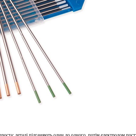
роста: деталі підганяють один до одного, потім електродом по