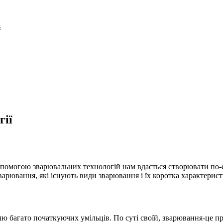
гії
опомогою зварювальних технологій нам вдається створювати по-
 зварювання, які існують види зварювання і їх коротка характерист
 багато початкуючих умільців. По суті своїй, зварювання-це про