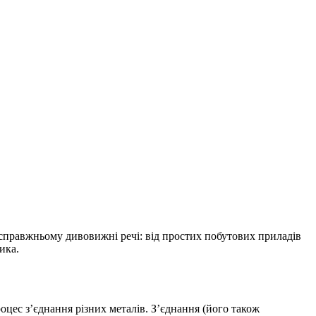
справжньому дивовижні речі: від простих побутових приладів
ика.
цес з’єднання різних металів. З’єднання (його також