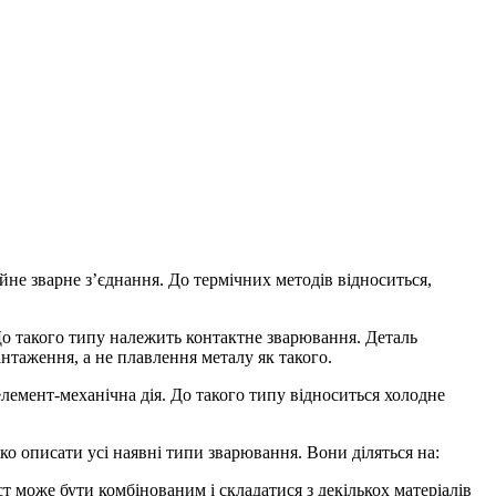
не зварне з’єднання. До термічних методів відноситься,
До такого типу належить контактне зварювання. Деталь
нтаження, а не плавлення металу як такого.
елемент-механічна дія. До такого типу відноситься холодне
о описати усі наявні типи зварювання. Вони діляться на:
т може бути комбінованим і складатися з декількох матеріалів