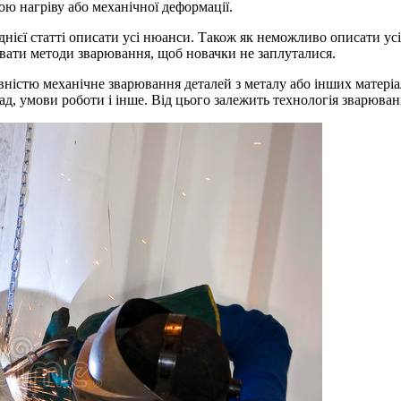
ю нагріву або механічної деформації.
днієї статті описати усі нюанси. Також як неможливо описати ус
увати методи зварювання, щоб новачки не заплуталися.
ністю механічне зварювання деталей з металу або інших матеріал
д, умови роботи і інше. Від цього залежить технологія зварюван