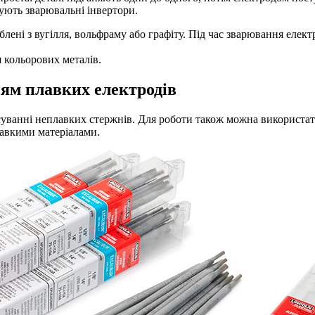
ують зварювальні інвертори.
ені з вугілля, вольфраму або графіту. Під час зварювання електр
 кольорових металів.
ням плавких електродів
уванні неплавких стержнів. Для роботи також можна використати
лавкими матеріалами.