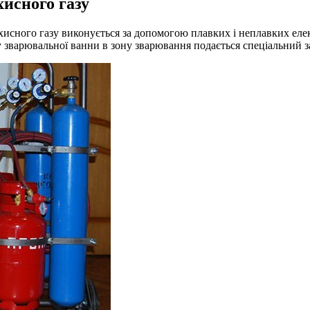
исного газу
хисного газу виконується за допомогою плавких і неплавких елек
 зварювальної ванни в зону зварювання подається спеціальний за