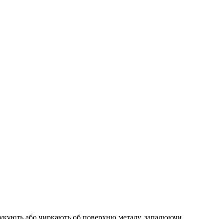
стукують або чиркають об поверхню металу, запалюючи