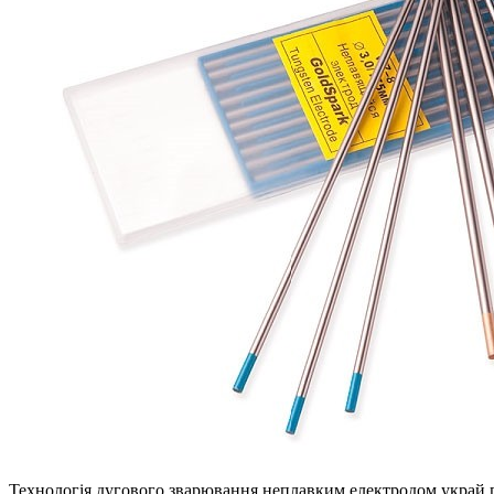
Технологія дугового зварювання неплавким електродом украй п