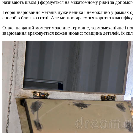
називають швом ) формується на міжатомному рівні за допомого
Теорія зварювання металів дуже велика і неможливо у рамках о
способів близько сотні. Але ми постараємося коротко класифік
Отже, на даний момент можливе термічне, термомеханічне і пов
зварювання враховується кожен нюанс: товщина деталей, їх скла