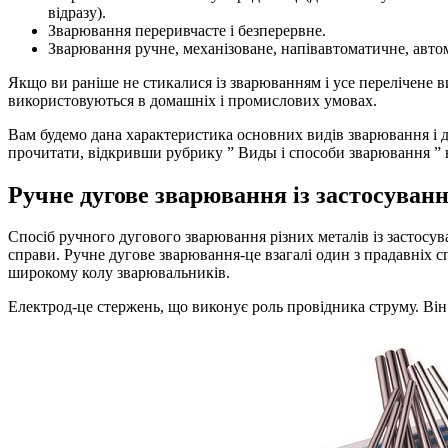
відразу).
Зварювання переривчасте і безперервне.
Зварювання ручне, механізоване, напівавтоматичне, авто
Якщо ви раніше не стикалися із зварюванням і усе перелічене в
використовуються в домашніх і промислових умовах.
Вам будемо дана характеристика основних видів зварювання і де
прочитати, відкривши рубрику ” Виды і способи зварювання ” 
Ручне дугове зварювання із застосуван
Спосіб ручного дугового зварювання різних металів із застосув
справи. Ручне дугове зварювання-це взагалі один з прадавніх 
широкому колу зварювальників.
Електрод-це стержень, що виконує роль провідника струму. Він 