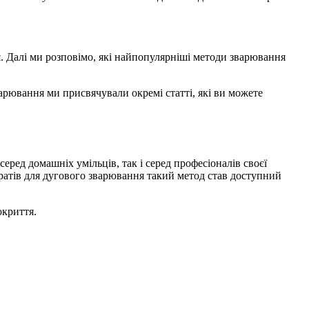
я. Далі ми розповімо, які найпопулярніші методи зварювання
варювання ми присвячували окремі статті, які ви можете
еред домашніх умільців, так і серед професіоналів своєї
ратів для дугового зварювання такий метод став доступний
окриття.