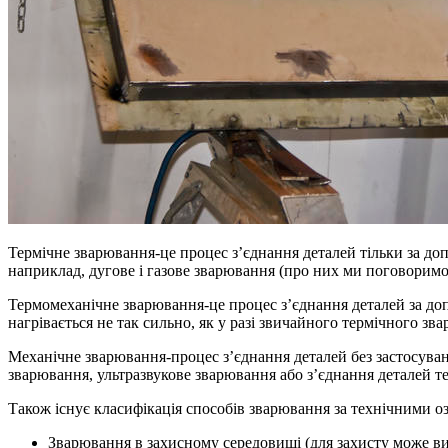
Термічне зварювання-це процес з’єднання деталей тільки за до
наприклад, дугове і газове зварювання (про них ми поговоримо
Термомеханічне зварювання-це процес з’єднання деталей за доп
нагрівається не так сильно, як у разі звичайного термічного з
Механічне зварювання-процес з’єднання деталей без застосуванн
зварювання, ультразвукове зварювання або з’єднання деталей т
Також існує класифікація способів зварювання за технічними о
Зварювання в захисному середовищі (для захисту може вик