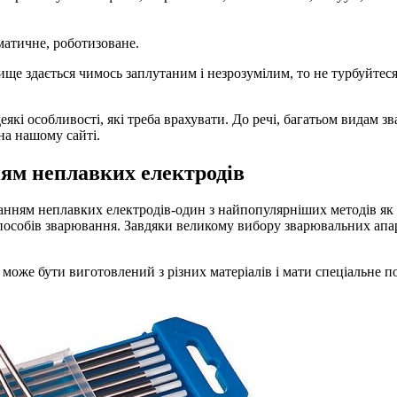
матичне, роботизоване.
ище здається чимось заплутаним і незрозумілим, то не турбуйтес
які особливості, які треба врахувати. До речі, багатьом видам з
на нашому сайті.
ням неплавких електродів
анням неплавких електродів-один з найпопулярніших методів як с
способів зварювання. Завдяки великому вибору зварювальних апа
може бути виготовлений з різних матеріалів і мати спеціальне п