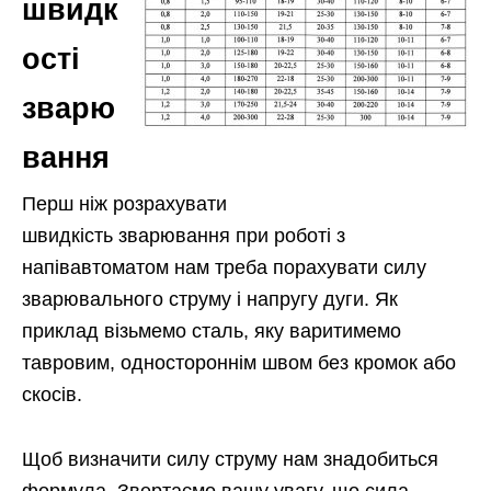
швидк
ості
зварю
вання
Перш ніж розрахувати
швидкість зварювання при роботі з
напівавтоматом нам треба порахувати силу
зварювального струму і напругу дуги. Як
приклад візьмемо сталь, яку варитимемо
тавровим, одностороннім швом без кромок або
скосів.
Щоб визначити силу струму нам знадобиться
формула. Звертаємо вашу увагу, що сила