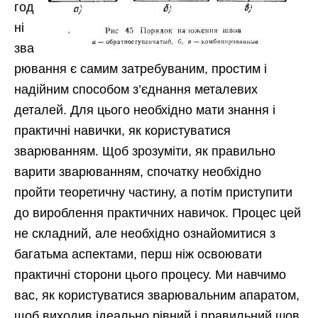
год
ні
зва
рювання є самим затребуваним, простим і
надійним способом з’єднання металевих
деталей. Для цього необхідно мати знання і
практичні навички, як користуватися
зварюванням. Щоб зрозуміти, як правильно
варити зварюванням, спочатку необхідно
пройти теоретичну частину, а потім приступити
до вироблення практичних навичок. Процес цей
не складний,
але необхідно ознайомитися з
багатьма аспектами, перш ніж освоювати
практичні сторони цього процесу. Ми навчимо
вас, як користуватися зварювальним апаратом,
щоб виходив ідеально рівний і правильний шов,