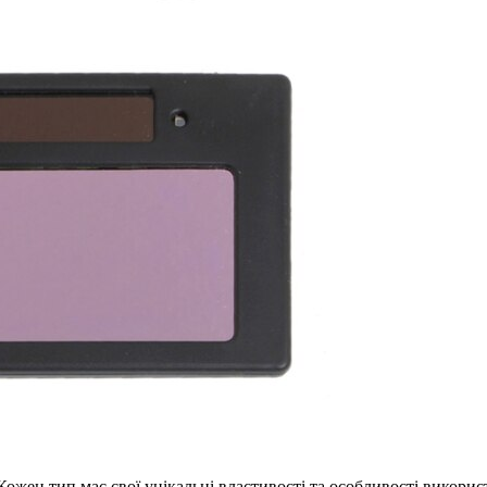
Кожен тип має свої унікальні властивості та особливості викор