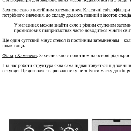
Захисне скло з постійним затемненням
. Класичні світлофільтр
потрібного значення, до складу додають певний відсоток спеці
У магазинах можна знайти скло з різним ступенем затем
промислових підприємствах часто доводиться міняти світл
Ще один суттєвий мінус стекол із постійним затемненням – кол
шлак тощо.
Фільтр Хамелеон
. Захисне скло є полотном на основі рідкокри
Під час роботи структура скла сама підлаштовується під зовні
секунди. Це дозволяє зварювальнику не знімати маску до кінця