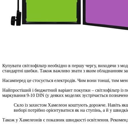
Купувати світлофільтр необхідно в першу чергу, виходячи з мод
стандартні шибки. Також важливо знати з яким обладнанням з
Насамперед це стосується електродів. Чим вони тонші, тим ме
Найпростіший і бюджетний варіант покупки – світлофільтр із п
маркування 9-10 DIN (у деяких моделях зустрічається позначен
Скло із захистом Хамелеон коштують дорожче. Навіть якщо
виборі потрібно орієнтуватися як на ступінь, а й у швидкі
Також у Хамелеонів є показник швидкості освітлення. Рекомен