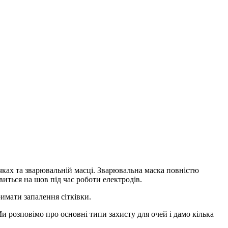
ичках та зварювальній масці. Зварювальна маска повністю
виться на шов під час роботи електродів.
имати запалення сітківки.
и розповімо про основні типи захисту для очей і дамо кілька