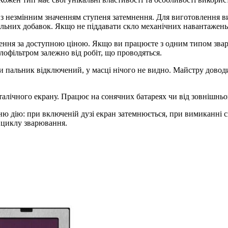
и з незмінним значенням ступеня затемнення. Для виготовлення 
альних добавок. Якщо не піддавати скло механічних навантажень
нення за доступною ціною. Якщо ви працюєте з одним типом звар
офільтром залежно від робіт, що проводяться.
и пальник відключений, у масці нічого не видно. Майстру довод
сталічного екрану. Працює на сонячних батареях чи від зовнішньо
шню дію: при включеній дузі екран затемнюється, при вимиканні 
 циклу зварювання.