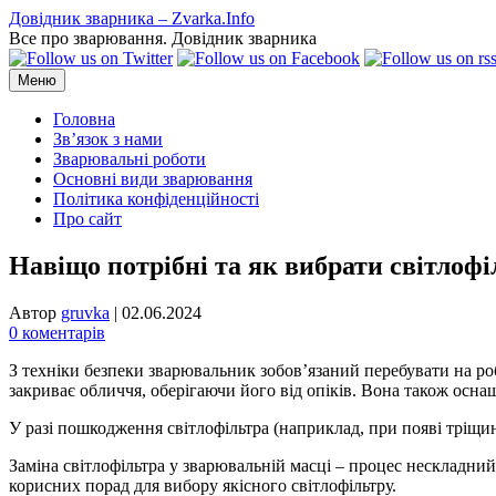
Перейти
Довідник зварника – Zvarka.Info
до
Все про зварювання. Довідник зварника
вмісту
Меню
Головна
Зв’язок з нами
Зварювальні роботи
Основні види зварювання
Політика конфіденційності
Про сайт
Навіщо потрібні та як вибрати світлоф
Автор
gruvka
|
02.06.2024
0 коментарів
З техніки безпеки зварювальник зобов’язаний перебувати на ро
закриває обличчя, оберігаючи його від опіків. Вона також оснащ
У разі пошкодження світлофільтра (наприклад, при появі тріщи
Заміна світлофільтра у зварювальній масці – процес нескладний
корисних порад для вибору якісного світлофільтру.