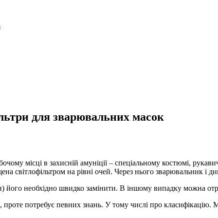
ільтри для зварювальних масок
бочому місці в захисній амуніції – спеціальному костюмі, рукав
ена світлофільтром на рівні очей. Через нього зварювальник і ди
н) його необхідно швидко замінити. В іншому випадку можна отр
, проте потребує певних знань. У тому числі про класифікацію. М