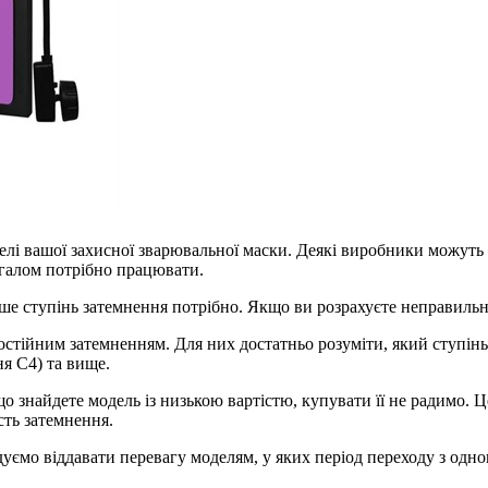
елі вашої захисної зварювальної маски. Деякі виробники можуть 
агалом потрібно працювати.
нше ступінь затемнення потрібно. Якщо ви розрахуєте неправиль
остійним затемненням. Для них достатньо розуміти, який ступінь
ня С4) та вище.
 знайдете модель із низькою вартістю, купувати її не радимо. Ц
сть затемнення.
дуємо віддавати перевагу моделям, у яких період переходу з од