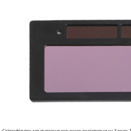
Світлофільтри для зварювальних масок поділяються на 3 види. 