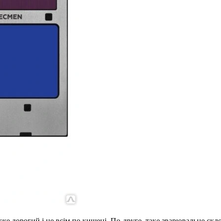
же дорогий і не всім по кишені. По-друге, таке зварювальне ск