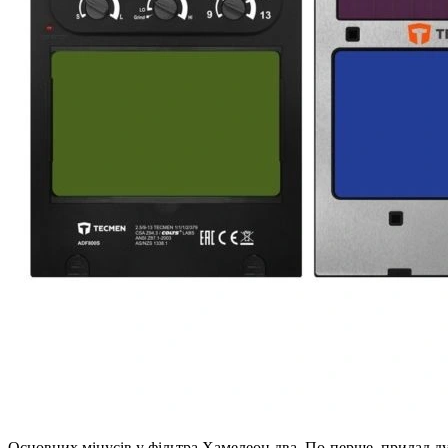
Основних мінусів у фільтра Хамелеон два. По-перше, прилад ду