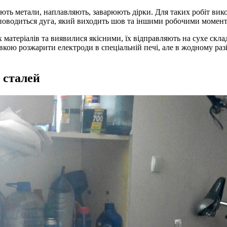
ть метали, наплавляють, заварюють дірки. Для таких робіт викор
 поводиться дуга, який виходить шов та іншими робочими момен
атеріалів та виявилися якісними, їх відправляють на сухе скла
кою розжарити електроди в спеціальній печі, але в жодному раз
 сталей