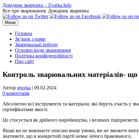
Перейти
Довідник зварника – Zvarka.Info
до
Все про зварювання. Довідник зварника
вмісту
Меню
Головна
Зв’язок з нами
Зварювальні роботи
Основні види зварювання
Політика конфіденційності
Про сайт
Контроль зварювальних матеріалів- що 
Автор
gruvka
|
09.02.2024
0 коментарів
Абсолютно всі інструменти та матеріали, які беруть участь у з
сертифікатами якості.
Це стосується як дрібного виробництва, і великих підприємств
Якщо ви не виконаєте описані вище умови, ви не зможете випуск
знатимете, що в конкретній партії немає нічого бракованого.