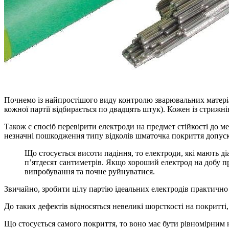
Почнемо із найпростішого виду контролю зварювальних матеріалі
кожної партії відбирається по двадцять штук). Кожен із стрижнів
Також є спосіб перевірити електроди на предмет стійкості до м
незначні пошкодження типу відколів шматочка покриття допус
Що стосується висоти падіння, то електроди, які мають ді
п’ятдесят сантиметрів. Якщо хороший електрод на добу пр
випробування та почне руйнуватися.
Звичайно, зробити цілу партію ідеальних електродів практично
До таких дефектів відносяться невеликі шорсткості на покритті,
Що стосується самого покриття, то воно має бути рівномірним н