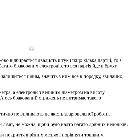
ово відбирається двадцять штук (якщо кілька партій, то з
багато бракованих електродів, то вся партія йде в брухт.
 залишиться цілим, значить з ним все в порядку, звичайно,
 метра, а електроди з великим діаметром на висоту
. А ось бракований стрижень не витримає такого
ктично не впливають на якість зварювальної роботи.
 ліміт, не можна, щоби було надто багато дрібних недоліків.
ти покриття в різних місцях і порівняти товщину.