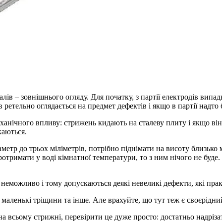
в – зовнішнього огляду. Для початку, з партії електродів випадк
 ретельно оглядається на предмет дефектів і якщо в партії надто 
еханічного впливу: стрижень кидають на сталеву плиту і якщо він
каються.
аметр до трьох міліметрів, потрібно піднімати на висоту близько
отримати у воді кімнатної температури, то з ним нічого не буде
 неможливо і тому допускаються деякі невеликі дефекти, які пра
 маленькі тріщини та інше. Але врахуйте, що тут теж є своєрідний
а всьому стрижні, перевірити це дуже просто: достатньо надріза