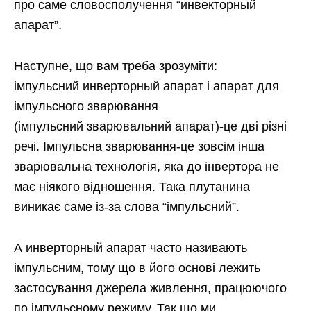
про саме словосполучення “инвекторный
апарат”.
Наступне, що вам треба зрозуміти:
імпульсний инверторный апарат і апарат для
імпульсного зварювання
(імпульсний зварювальний апарат)-це дві різні
речі. Імпульсна зварювання-це зовсім інша
зварювальна технологія, яка до інвертора не
має ніякого відношення. Така плутанина
виникає саме із-за слова “імпульсний”.
А инверторный апарат часто називають
імпульсним, тому що в його основі лежить
застосування джерела живлення, працюючого
по імпульсному режиму. Так що ми