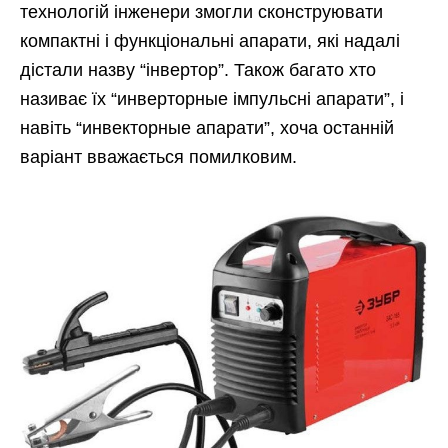
технологій інженери змогли сконструювати
компактні і функціональні апарати, які надалі
дістали назву “інвертор”. Також багато хто
називає їх “инверторные імпульсні апарати”, і
навіть “инвекторные апарати”, хоча останній
варіант вважається помилковим.