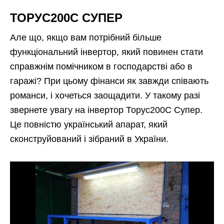
ТОРУС200С СУПЕР
Але що, якщо вам потрібний більше
функціональний інвертор, який повинен стати
справжнім помічником в господарстві або в
гаражі? При цьому фінанси як завжди співають
романси, і хочеться заощадити. У такому разі
звернете увагу на інвертор Торус200С Супер.
Це повністю український апарат, який
сконструйований і зібраний в України.