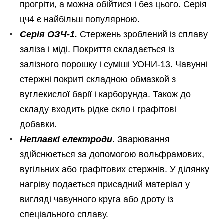
прогріти, а можна обійтися і без цього. Серія
цч4 є найбільш популярною.
Серія ОЗЧ-1.
Стержень зроблений із сплаву
заліза і міді. Покриття складається із
залізного порошку і суміші УОНИ-13. Чавунні
стержні покриті складною обмазкой з
вуглекислої барії і карборунда. Також до
складу входить рідке скло і графітові
добавки.
Неплавкі електроди
. Зварювання
здійснюється за допомогою вольфрамових,
вугільних або графітових стержнів. У ділянку
нагріву подається присадний матеріал у
вигляді чавунного круга або дроту із
спеціального сплаву.