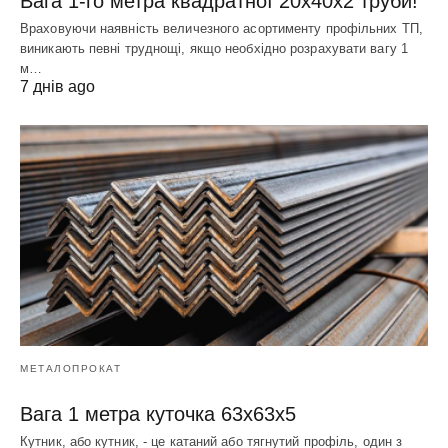
Вага 1-го метра квадратної 20х40х2 труби!
Враховуючи наявність величезного асортименту профільних ТП,
виникають певні труднощі, якщо необхідно розрахувати вагу 1
м…
7 днів ago
МЕТАЛОПРОКАТ
Вага 1 метра куточка 63х63х5
Кутник, або кутник, - це катаний або тягнутий профіль, один з