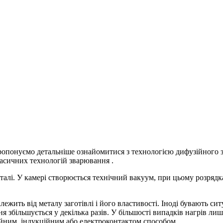
опонуємо детальніше ознайомитися з технологією дифузійного 
ласичних технологій зварювання .
еталі. У камері створюється технічний вакуум, при цьому розрядк
ежить від металу заготівлі і його властивості. Іноді бувають ситу
ня збільшується у декілька разів. У більшості випадків нагрів л
ійним, індукційним або електроконтактом способом.