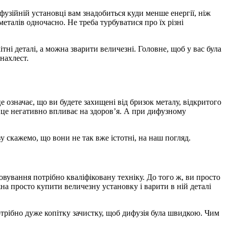
фузійній установці вам знадобиться куди менше енергії, ніж
талів одночасно. Не треба турбуватися про їх різні
і деталі, а можна зварити величезні. Головне, щоб у вас була
внахлест.
е означає, що ви будете захищені від бризок металу, відкритого
е це негативно впливає на здоров’я. А при дифузному
у скажемо, що вони не так вже істотні, на наш погляд.
вування потрібно кваліфіковану техніку. До того ж, ви просто
на просто купити величезну установку і варити в ній деталі
отрібно дуже копітку зачистку, щоб дифузія була швидкою. Чим