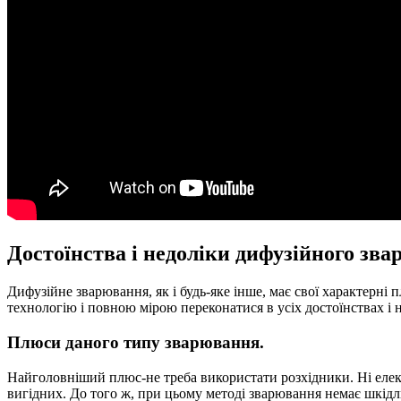
Достоїнства і недоліки дифузійного зв
Дифузійне зварювання, як і будь-яке інше, має свої характерні
технологію і повною мірою переконатися в усіх достоїнствах і 
Плюси даного типу зварювання.
Найголовніший плюс-не треба використати розхідники. Ні елект
вигідних. До того ж, при цьому методі зварювання немає шкідл