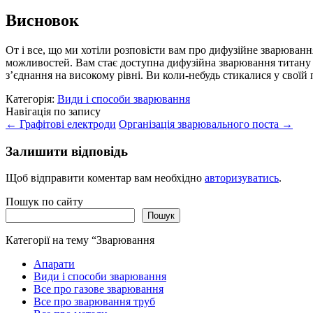
Висновок
От і все, що ми хотіли розповісти вам про дифузійне зварюванн
можливостей. Вам стає доступна дифузійна зварювання титану а
з’єднання на високому рівні. Ви коли-небудь стикалися у своїй
Категорія:
Види і способи зварювання
Навігація по запису
←
Графітові електроди
Організація зварювального поста
→
Залишити відповідь
Щоб відправити коментар вам необхідно
авторизуватись
.
Пошук по сайту
Пошук
Категорії на тему “Зварювання
Апарати
Види і способи зварювання
Все про газове зварювання
Все про зварювання труб