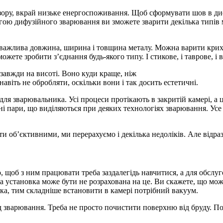
и зору, вкрай низьке енергоспоживання. Щоб сформувати шов в ди
ою дифузійного зварювання ви зможете зварити декілька типів ме
ажлива довжина, ширина і товщина металу. Можна варити крихітн
жете зробити з’єднання будь-якого типу. І стикове, і таврове, і 
 завжди на висоті. Воно куди краще, ніж
віть не обробляти, оскільки вони і так досить естетичні.
ля зварювальника. Усі процеси протікають в закритій камері, а ц
чні пари, що виділяються при деяких технологіях зварювання. Ус
 об’єктивними, ми перерахуємо і декілька недоліків. Але відраз
щоб з ним працювати треба заздалегідь навчитися, а для обслуго
ша установка може бути не розрахована на це. Ви скажете, що мож
овка, тим складніше встановити в камері потрібний вакуум.
ід зварювання. Треба не просто почистити поверхню від бруду. П