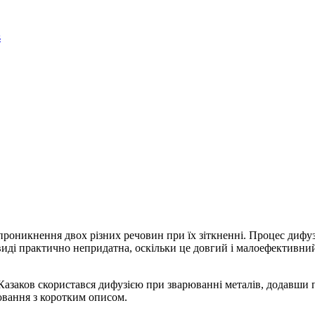
оникнення двох різних речовин при їх зіткненні. Процес дифузії 
иді практично непридатна, оскільки це довгий і малоефективний
 Казаков скористався дифузією при зварюванні металів, додавши п
ювання з коротким описом.