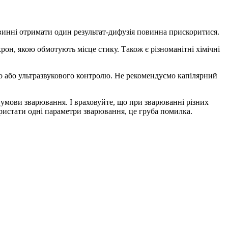
овинні отримати один результат-дифузія повинна прискоритися.
рон, якою обмотують місце стику. Також є різноманітні хімічні
го або ультразвукового контролю. Не рекомендуємо капілярний
 умови зварювання. І враховуйте, що при зварюванні різних
ористати одні параметри зварювання, це груба помилка.