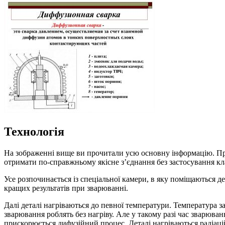
Технологія
На зображенні вище ви прочитали усю основну інформацію. Пр
отримати по-справжньому якісне з’єднання без застосування к
Усе розпочинається із спеціальної камери, в яку поміщаються д
кращих результатів при зварюванні.
Далі деталі нагріваються до певної температури. Температура зал
зварювання роблять без нагріву. Але у такому разі час зварюван
прискорюється дифузійний процес. Деталі нагріваються радіац