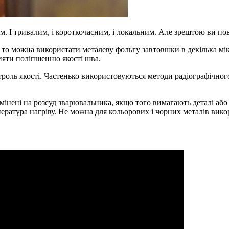
им. І тривалим, і короткочасним, і локальним. Але зрештою ви п
 то можна використати металеву фольгу завтовшки в декілька мік
ияти поліпшенню якості шва.
троль якості. Частенько використовуються методи радіографічно
інені на розсуд зварювальника, якщо того вимагають деталі або
пература нагріву. Не можна для кольорових і чорних металів вик