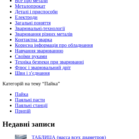
Все про метали
Металопрокат
Деталі і приспособи
Електроди
Загальні поняття
Зварювальні-технології
Зварювання різних металів
Контактна зварка
Корисна інформація про обладнання
Навчання зварюванню
Своїми руками
Техніка безпеки при зварюванні
Флюс і зварювальний дріт
Шви і з’єднання
Категорій на тему “Пайка”
Пайка
Паяльні пасти
Паяльні станції
Припій
Недавні записи
ТАБЛИЦА (масса всех диаметров)