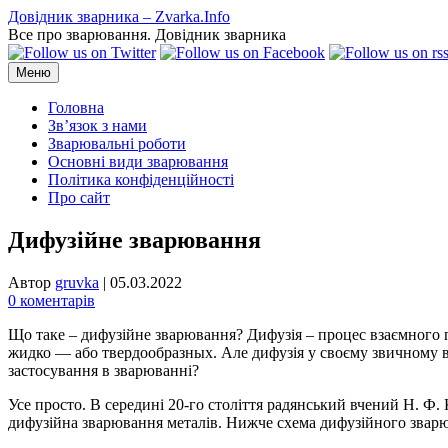
Перейти
Довідник зварника – Zvarka.Info
до
Все про зварювання. Довідник зварника
вмісту
Меню
Головна
Зв’язок з нами
Зварювальні роботи
Основні види зварювання
Політика конфіденційності
Про сайт
Дифузійне зварювання
Автор
gruvka
|
05.03.2022
0 коментарів
Що таке – дифузійне зварювання? Дифузія – процес взаємного пр
жидко — або твердообразных. Але дифузія у своєму звичному в
застосування в зварюванні?
Усе просто. В середині 20-го століття радянський вчений Н. Ф.
дифузійна зварювання металів. Нижче схема дифузійного звар