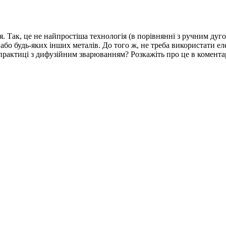
я. Так, це не найпростіша технологія (в порівнянні з ручним дуг
бо будь-яких інших металів. До того ж, не треба використати ел
 практиці з дифузійним зварюванням? Розкажіть про це в комента