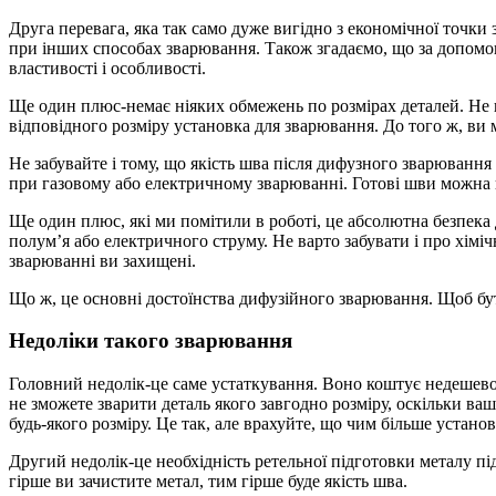
Друга перевага, яка так само дуже вигідно з економічної точк
при інших способах зварювання. Також згадаємо, що за допомог
властивості і особливості.
Ще один плюс-немає ніяких обмежень по розмірах деталей. Не в
відповідного розміру установка для зварювання. До того ж, ви мо
Не забувайте і тому, що якість шва після дифузного зварювання
при газовому або електричному зварюванні. Готові шви можна на
Ще один плюс, які ми помітили в роботі, це абсолютна безпека д
полум’я або електричного струму. Не варто забувати і про хімі
зварюванні ви захищені.
Що ж, це основні достоїнства дифузійного зварювання. Щоб бути
Недоліки такого зварювання
Головний недолік-це саме устаткування. Воно коштує недешево, 
не зможете зварити деталь якого завгодно розміру, оскільки ва
будь-якого розміру. Це так, але врахуйте, що чим більше устан
Другий недолік-це необхідність ретельної підготовки металу п
гірше ви зачистите метал, тим гірше буде якість шва.