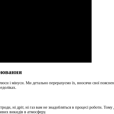
арювання
 плюси і мінуси. Ми детально перерахуємо їх, вносячи свої поясн
недоліках.
роди, ні дріт, ні газ вам не знадобляться в процесі роботи. Том
ивих викидів в атмосферу.