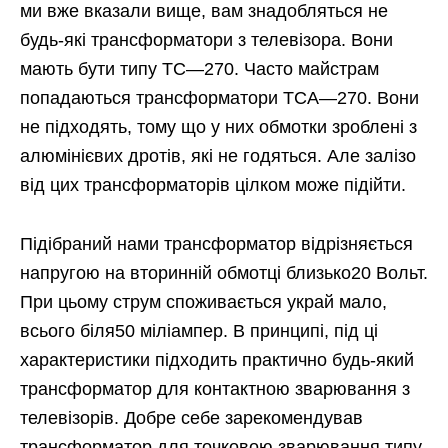
ми вже вказали вище, вам знадобляться не
будь-які трансформатори з телевізора. Вони
мають бути типу ТС—270. Часто майстрам
попадаються трансформатори ТСА—270. Вони
не підходять, тому що у них обмотки зроблені з
алюмінієвих дротів, які не годяться. Але залізо
від цих трансформаторів цілком може підійти.
Підібраний нами трансформатор відрізняється
напругою на вторинній обмотці близько20 Вольт.
При цьому струм споживається украй мало,
всього біля50 міліампер. В принципі, під ці
характеристики підходить практично будь-який
трансформатор для контактною зварювання з
телевізорів. Добре себе зарекомендував
трансформатор для точковою зварювання типу