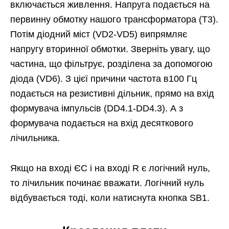
включається живлення. Напруга подається на
первинну обмотку нашого трансформатора (Т3).
Потім діодний міст (VD2-VD5) випрямляє
напругу вторинної обмотки. Зверніть увагу, що
частина, що фільтрує, розділена за допомогою
діода (VD6). З цієї причини частота в100 Гц
подається на резистивні дільник, прямо на вхід
формувача імпульсів (DD4.1-DD4.3). А з
формувача подається на вхід десяткового
лічильника.
Якщо на вході ЄС і на вході R є логічний нуль,
то лічильник починає вважати. Логічний нуль
відбувається тоді, коли натиснута кнопка SB1.