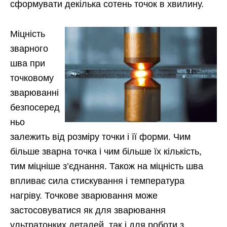
сформувати декілька сотень точок в хвилину.
Міцність
зварного
шва при
точковому
зварюванні
безпосеред
ньо
залежить від розміру точки і її форми. Чим
більше зварна точка і чим більше їх кількість,
тим міцніше з’єднання. Також на міцність шва
впливає сила стискування і температура
нагріву. Точкове зварювання може
застосовуватися як для зварювання
ультратонких деталей, так і для роботи з