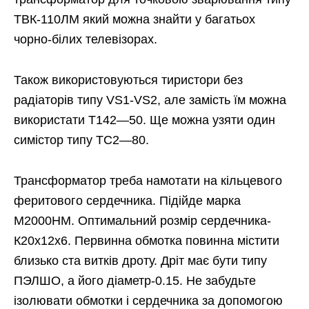
ТВК-110ЛМ який можна знайти у багатьох
чорно-білих телевізорах.
Також використовуються тиристори без
радіаторів типу VS1-VS2, але замість їм можна
використати Т142—50. Ще можна узяти один
симістор типу ТС2—80.
Трансформатор треба намотати на кільцевого
феритового сердечника. Підійде марка
M2000НМ. Оптимальний розмір сердечника-
К20х12х6. Первинна обмотка повинна містити
близько ста витків дроту. Дріт має бути типу
ПЭЛШО, а його діаметр-0.15. Не забудьте
ізолювати обмотки і сердечника за допомогою