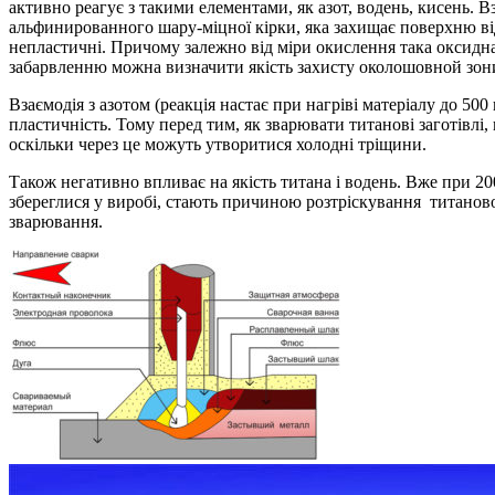
активно реагує з такими елементами, як азот, водень, кисень. 
альфинированного шару-міцної кірки, яка захищає поверхню від 
непластичні. Причому залежно від міри окислення така оксидна 
забарвленню можна визначити якість захисту околошовной зони
Взаємодія з азотом (реакція настає при нагріві матеріалу до 5
пластичність. Тому перед тим, як зварювати титанові заготівлі
оскільки через це можуть утворитися холодні тріщини.
Також негативно впливає на якість титана і водень. Вже при 2
збереглися у виробі, стають причиною розтріскування титаново
зварювання.