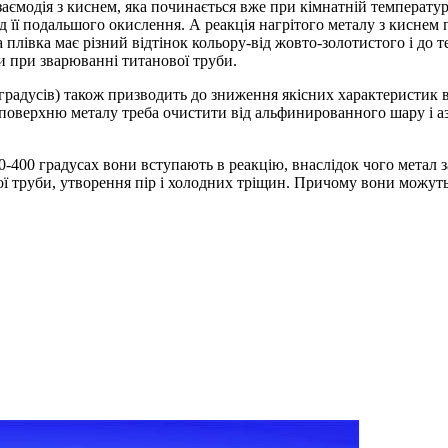
Взаємодія з киснем, яка починається вже при кімнатній температу
її подальшого окислення. А реакція нагрітого металу з киснем п
плівка має різний відтінок кольору-від жовто-золотистого і до 
 при зварюванні титанової труби.
00 градусів) також призводить до зниження якісних характеристик
, поверхню металу треба очистити від альфинированного шару і аз
00-400 градусах вони вступають в реакцію, внаслідок чого метал 
ї труби, утворення пір і холодних тріщин. Причому вони можуть