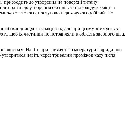
рі, призводить до утворення на поверхні титану
ризводить до утворення оксидів, які також дуже міцні і
темно-фіолетового, поступово переходячого у білий. По
 виробів-підвищується міцність, але при цьому знижується
оту, щоб їх частинки не потрапляли в область зварного шва,
запалюється. Навіть при зниженні температури гідриди, що
 утворитися навіть через тривалий проміжок часу після