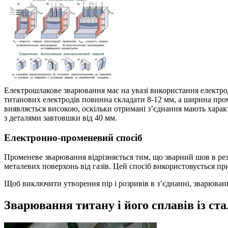
Електрошлакове зварювання має на увазі використання електрод
титанових електродів повинна складати 8-12 мм, а ширина промі
виявляється високою, оскільки отримані з’єднання мають харак
з деталями завтовшки від 40 мм.
Електронно-променевий спосіб
Променеве зварювання відрізняється тим, що зварний шов в рез
металевих поверхонь від газів. Цей спосіб використовується п
Щоб виключити утворення пір і розривів в з’єднанні, зварюван
Зварювання титану і його сплавів із ст