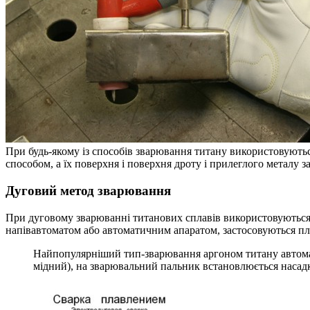
При будь-якому із способів зварювання титану використовуються
способом, а їх поверхня і поверхня дроту і прилеглого металу з
Дуговий метод зварювання
При дуговому зварюванні титанових сплавів використовуються
напівавтоматом або автоматичним апаратом, застосовуються пл
Найпопулярніший тип-зварювання аргоном титану автомат
мідний), на зварювальний пальник встановлюється насадка,