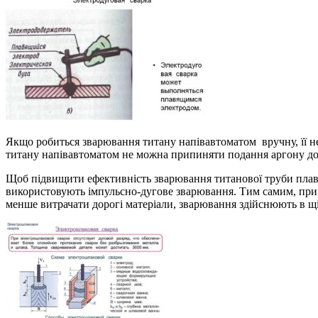
Якщо робиться зварювання титану напівавтоматом вручну, її не
титану напівавтоматом не можна припиняти подання аргону до
Щоб підвищити ефективність зварювання титанової труби плавки
використовують імпульсно-дугове зварювання. Тим самим, при з
менше витрачати дорогі матеріали, зварювання здійснюють в щ