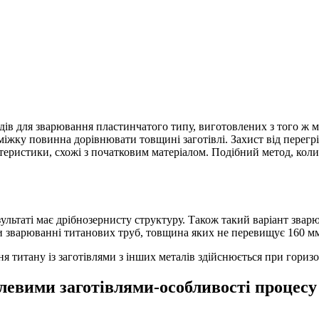
ів для зварювання пластинчатого типу, виготовлених з того ж м
жку повинна дорівнювати товщині заготівлі. Захист від перегрів
теристики, схожі з початковим матеріалом. Подібний метод, кол
ультаті має дрібнозернисту структуру. Також такий варіант звар
ри зварюванні титанових труб, товщина яких не перевищує 160 м
ня титану із заготівлями з інших металів здійснюється при гори
алевими заготівлями-особливості процесу