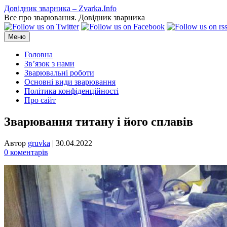
Перейти
Довідник зварника – Zvarka.Info
до
Все про зварювання. Довідник зварника
вмісту
Меню
Головна
Зв’язок з нами
Зварювальні роботи
Основні види зварювання
Політика конфіденційності
Про сайт
Зварювання титану і його сплавів
Автор
gruvka
|
30.04.2022
0 коментарів