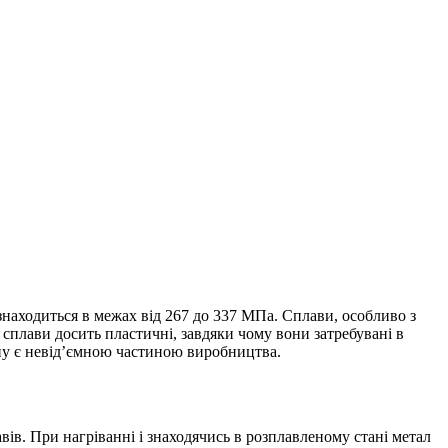
 знаходиться в межах від 267 до 337 МПа. Сплави, особливо з
сплави досить пластичні, завдяки чому вони затребувані в
тану є невід’ємною частиною виробництва.
ів. При нагріванні і знаходячись в розплавленому стані метал