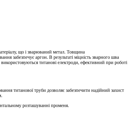
атеріалу, що і зварюваний метал. Товщина
ання забезпечує аргон. В результаті міцність зварного шва
и використовуються титанові електроди, ефективний при роботі
ювання титанової труби дозволяє забезпечити надійний захист
м.
зонтальному розташуванні променя.