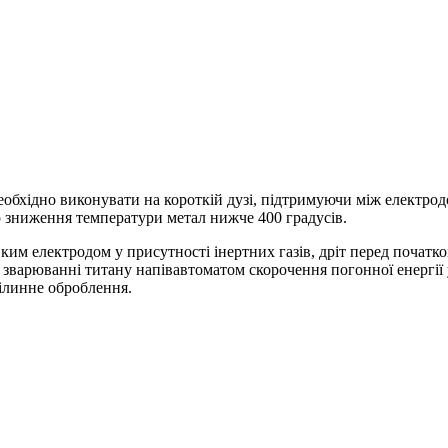
обхідно виконувати на короткій дузі, підтримуючи між електрод
 зниження температури метал нижче 400 градусів.
м електродом у присутності інертних газів, дріт перед початко
варюванні титану напівавтоматом скорочення погонної енергії уд
ілинне оброблення.