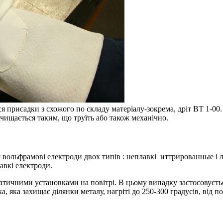
 присадки з схожого по складу матеріалу-зокрема, дріт ВТ 1-00.
ачищається таким, що труїть або також механічно.
 вольфрамові електроди двох типів : неплавкі иттрированные і
авкі електроди.
ичними установками на повітрі. В цьому випадку застосовуєтьс
 яка захищає ділянки металу, нагріті до 250-300 градусів, від по